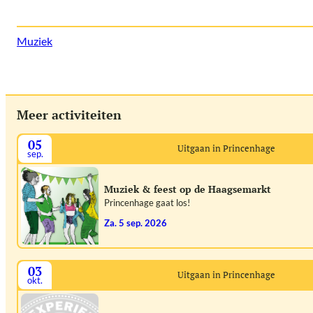
Muziek
Meer activiteiten
05
Uitgaan in Princenhage
sep.
Muziek & feest op de Haagsemarkt
Princenhage gaat los!
za. 5 sep. 2026
03
Uitgaan in Princenhage
okt.