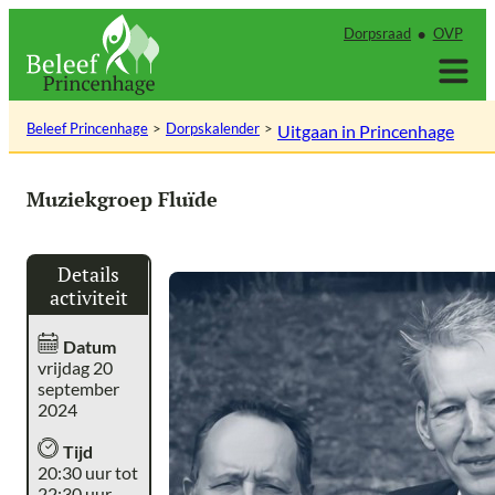
Ga
Dorpsraad
OVP
naar
de
inhoud
Beleef Princenhage
Dorpskalender
Uitgaan in Princenhage
Muziekgroep Fluïde
Details
activiteit
Datum
vrijdag 20
september
2024
Tijd
20:30 uur tot
22:30 uur