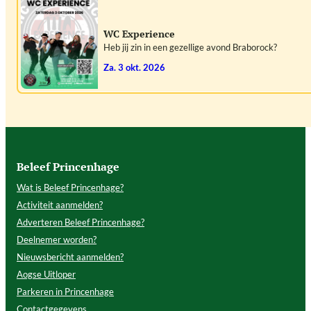
WC Experience
Heb jij zin in een gezellige avond Braborock?
za. 3 okt. 2026
Beleef Princenhage
Wat is Beleef Princenhage?
Activiteit aanmelden?
Adverteren Beleef Princenhage?
Deelnemer worden?
Nieuwsbericht aanmelden?
Aogse Uitloper
Parkeren in Princenhage
Contactgegevens