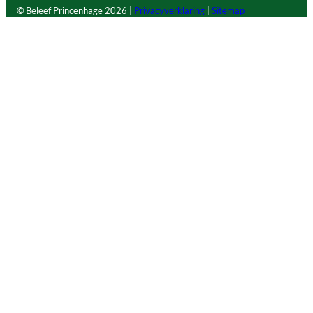
© Beleef Princenhage
2026 |
Privacyverklaring
|
Sitemap