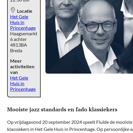
Locatie
Het Gele
Huis in
Princenhage
Haagsemarkt
6 achter
4813BA
Breda
Meer
activiteiten
van
Het Gele
Huis in
Princenhage
Mooiste jazz standards en fado klassiekers
Op vrijdagavond 20 september 2024 speelt Fluïde de mooiste 
klassiekers in Het Gele Huis in Princenhage. Op persoonlijke w