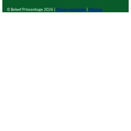
© Beleef Princenhage
2026 |
Privacyverklaring
|
Sitemap