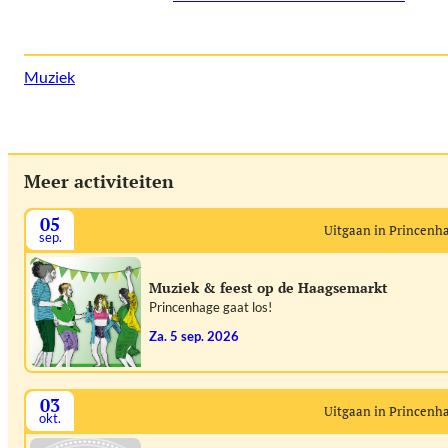
Muziek
Meer activiteiten
05
Uitgaan in Princenh
sep.
Muziek & feest op de Haagsemarkt
Princenhage gaat los!
za. 5 sep. 2026
03
Uitgaan in Princenh
okt.