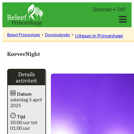
Ga
Dorpsraad
OVP
naar
de
inhoud
Beleef Princenhage
Dorpskalender
Uitgaan in Princenhage
KoeverNight
Details
activiteit
Datum
zaterdag 5 april
2025
Tijd
20:00 uur tot
01:00 uur