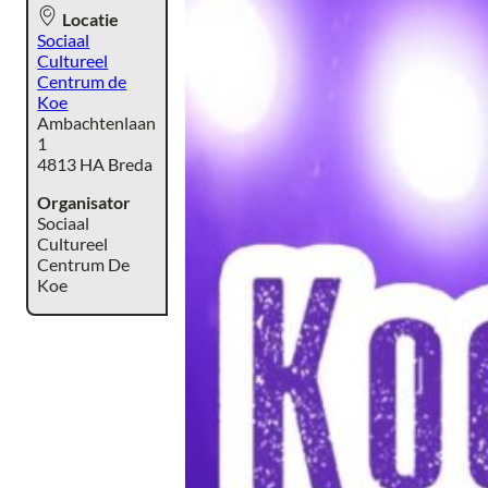
Locatie
Sociaal
Cultureel
Centrum de
Koe
Ambachtenlaan
1
4813 HA Breda
Organisator
Sociaal
Cultureel
Centrum De
Koe