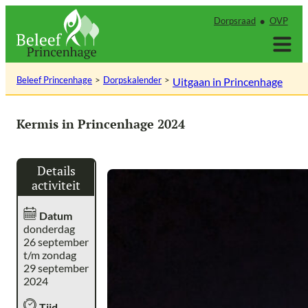
Ga
Dorpsraad
OVP
naar
de
inhoud
Beleef Princenhage
Dorpskalender
Uitgaan in Princenhage
Kermis in Princenhage 2024
Details
activiteit
Datum
donderdag
26 september
t/m zondag
29 september
2024
Tijd