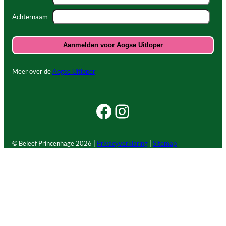
Achternaam
Meer over de
Aogse Uitloper
Facebook Beleef Princenhage
Instagram Beleef Princenhage
© Beleef Princenhage
2026 |
Privacyverklaring
|
Sitemap