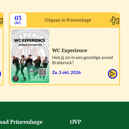
03
Uitgaan in Princenhage
okt.
WC Experience
Heb jij zin in een gezellige avond
Braborock?
za. 3 okt. 2026
aad Princenhage
OVP