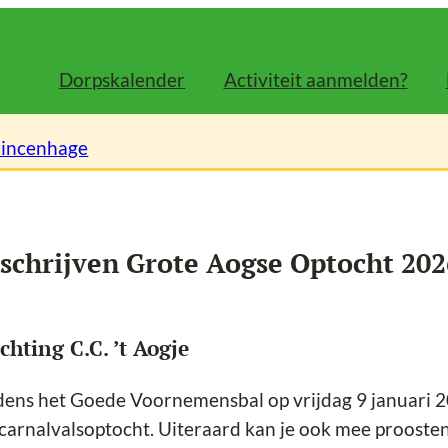
Dorpskalender
Activiteit aanmelden?
rincenhage
schrijven Grote Aogse Optocht 202
ichting C.C. ’t Aogje
dens het Goede Voornemensbal op vrijdag 9 januari 2
carnalvalsoptocht. Uiteraard kan je ook mee proosten