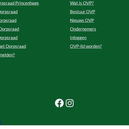
rpsraad Princenhage
Wat is OVP?
Dorpsraad
Bestuur OVP
orpsraad
Nieuws OVP
 Dorpsraad
Ondernemers
Dorpsraad
Inloggen
met Dorpsraad
OVP-lid worden?
 melden?
Facebook Beleef Princenhage
Instagram Beleef Princenhage
p