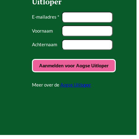
Uitloper
E-mailadres *
Voornaam
Achternaam
Meer over de
Aogse Uitloper