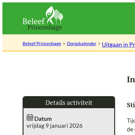
Ga
naar
de
inhoud
Beleef Princenhage
Dorpskalender
Uitgaan in P
In
Details activiteit
St
Datum
Tij
vrijdag 9 januari 2026
de 