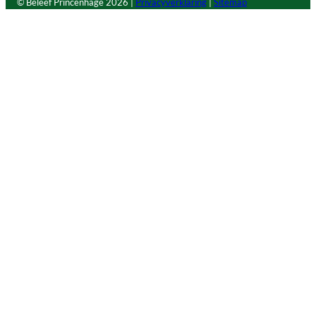
© Beleef Princenhage
2026 |
Privacyverklaring
|
Sitemap