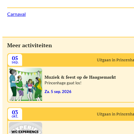
Carnaval
Meer activiteiten
05
Uitgaan in Princenh
sep.
Muziek & feest op de Haagsemarkt
Princenhage gaat los!
za. 5 sep. 2026
03
Uitgaan in Princenh
okt.