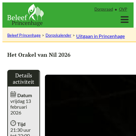
Ga
Dorpsraad
OVP
naar
de
inhoud
Beleef Princenhage
Dorpskalender
Uitgaan in Princenhage
Het Orakel van Nil 2026
Details
activiteit
Datum
vrijdag 13
februari
2026
Tijd
21:30 uur
tot 22:00