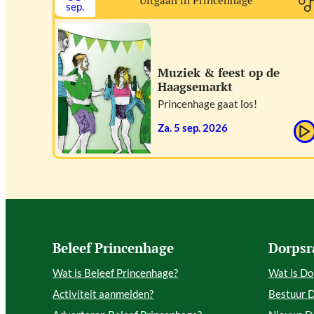
Uitgaan in Princenhage
sep.
Muziek & feest op de
Haagsemarkt
Princenhage gaat los!
za. 5 sep. 2026
Beleef Princenhage
Dorpsr
Wat is Beleef Princenhage?
Wat is Do
Activiteit aanmelden?
Bestuur 