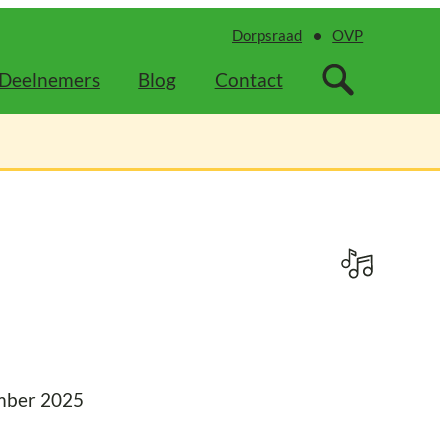
Dorpsraad
OVP
Deelnemers
Blog
Contact
mber 2025