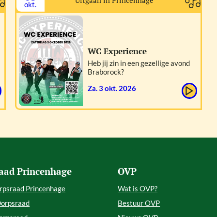
Uitgaan in Princenhage
okt.
WC Experience
Heb jij zin in een gezellige avond
Braborock?
za. 3 okt. 2026
aad Princenhage
OVP
rpsraad Princenhage
Wat is OVP?
Dorpsraad
Bestuur OVP