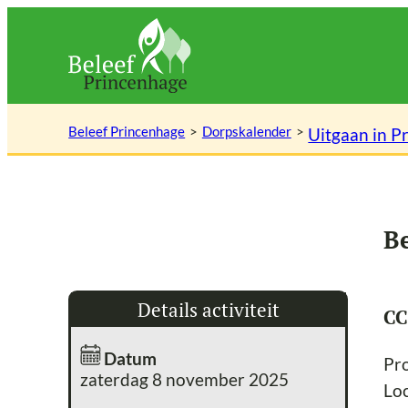
Ga
naar
de
inhoud
Beleef Princenhage
Dorpskalender
Uitgaan in P
B
Details activiteit
CC
Datum
Pr
zaterdag 8 november 2025
Lo