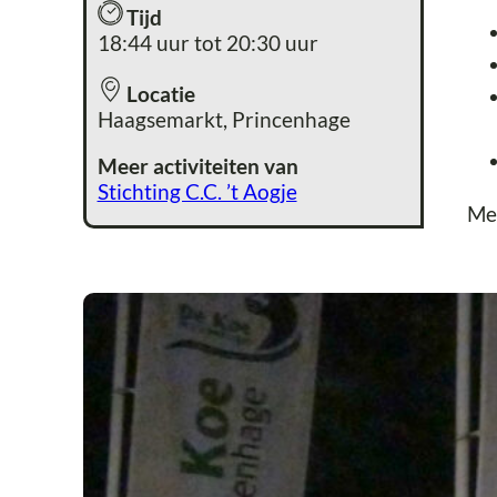
Tijd
18:44 uur tot 20:30 uur
Locatie
Haagsemarkt, Princenhage
Meer activiteiten van
Stichting C.C. ’t Aogje
Me
Ca