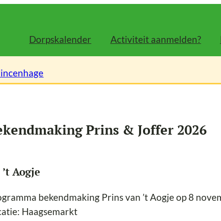
Dorpskalender
Activiteit aanmelden?
rincenhage
ekendmaking Prins & Joffer 2026
 ’t Aogje
ogramma bekendmaking Prins van ’t Aogje op 8 nove
catie: Haagsemarkt