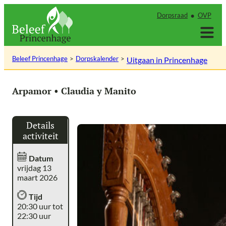
Ga
Dorpsraad
OVP
naar
de
inhoud
Beleef Princenhage
Dorpskalender
Uitgaan in Princenhage
Arpamor • Claudia y Manito
Details
activiteit
Datum
vrijdag 13
maart 2026
Tijd
20:30 uur tot
22:30 uur