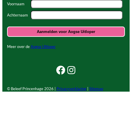
Voornaam
Achternaam
Meer over de
Aogse Uitloper
Facebook Beleef Princenhage
Instagram Beleef Princenhage
© Beleef Princenhage
2026 |
Privacyverklaring
|
Sitemap