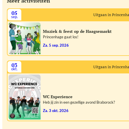
Meer activiteiten
05
Uitgaan in Princenh
sep.
Muziek & feest op de Haagsemarkt
Princenhage gaat los!
za. 5 sep. 2026
03
Uitgaan in Princenh
okt.
WC Experience
Heb jij zin in een gezellige avond Braborock?
za. 3 okt. 2026