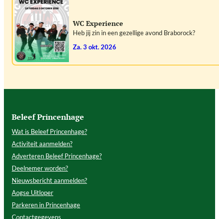
WC Experience
Heb jij zin in een gezellige avond Braborock?
za. 3 okt. 2026
Beleef Princenhage
Wat is Beleef Princenhage?
Activiteit aanmelden?
Adverteren Beleef Princenhage?
Deelnemer worden?
Nieuwsbericht aanmelden?
Aogse Uitloper
Parkeren in Princenhage
Contactgegevens