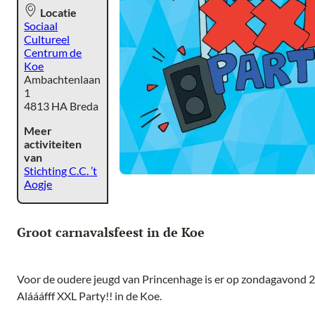
Locatie
Sociaal
Cultureel
Centrum de
Koe
Ambachtenlaan
1
4813 HA Breda
Meer
activiteiten
van
Stichting C.C. ’t
Aogje
Groot carnavalsfeest in de Koe
Voor de oudere jeugd van Princenhage is er op zondagavond 
Aláááfff XXL Party!! in de Koe.