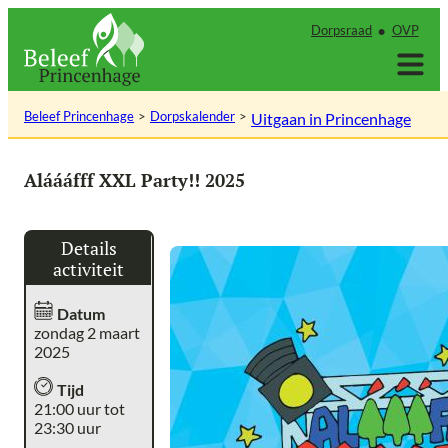
Ga
Dorpsraad
OVP
naar
de
inhoud
Beleef Princenhage
Dorpskalender
Uitgaan in Princenhage
Aláááfff XXL Party!! 2025
Details
activiteit
Datum
zondag 2 maart
2025
Tijd
21:00 uur tot
23:30 uur