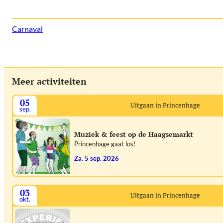
Carnaval
Meer activiteiten
05
Uitgaan in Princenhage
sep.
Muziek & feest op de Haagsemarkt
Princenhage gaat los!
za. 5 sep. 2026
03
Uitgaan in Princenhage
okt.