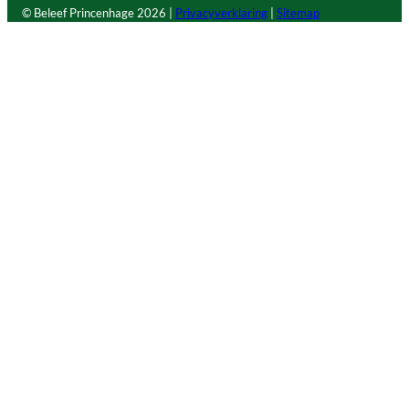
© Beleef Princenhage
2026 |
Privacyverklaring
|
Sitemap