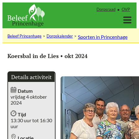
Ga
Dorpsraad
OVP
naar
de
inhoud
Beleef Princenhage
Dorpskalender
Sporten in Princenhage
Koersbal in de Lies • okt 2024
Details activiteit
Datum
vrijdag 4 oktober
2024
Tijd
13:30 uur tot 16:30
uur
Locatie