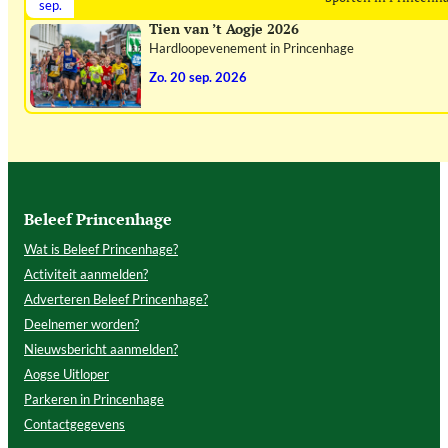
sep.
Tien van ’t Aogje 2026
Hardloopevenement in Princenhage
zo. 20 sep. 2026
Beleef Princenhage
Wat is Beleef Princenhage?
Activiteit aanmelden?
Adverteren Beleef Princenhage?
Deelnemer worden?
Nieuwsbericht aanmelden?
Aogse Uitloper
Parkeren in Princenhage
Contactgegevens