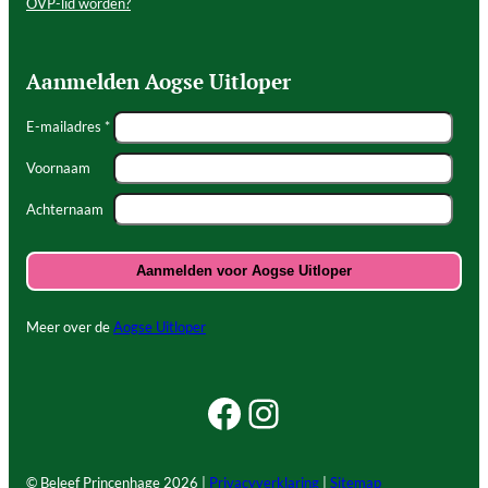
OVP-lid worden?
Aanmelden Aogse Uitloper
E-mailadres *
Voornaam
Achternaam
Meer over de
Aogse Uitloper
Facebook Beleef Princenhage
Instagram Beleef Princenhage
© Beleef Princenhage
2026 |
Privacyverklaring
|
Sitemap