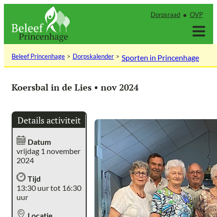
Ga
Dorpsraad
OVP
naar
de
inhoud
Beleef Princenhage
Dorpskalender
Sporten in Princenhage
Koersbal in de Lies • nov 2024
Details activiteit
Datum
vrijdag 1 november
2024
Tijd
13:30 uur tot 16:30
uur
Locatie