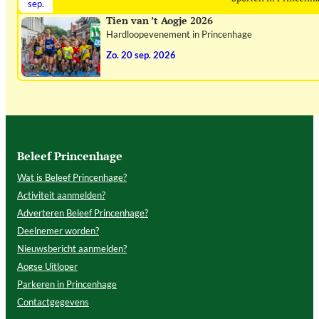
sep.
Tien van ’t Aogje 2026
Hardloopevenement in Princenhage
zo. 20 sep. 2026
Beleef Princenhage
Wat is Beleef Princenhage?
Activiteit aanmelden?
Adverteren Beleef Princenhage?
Deelnemer worden?
Nieuwsbericht aanmelden?
Aogse Uitloper
Parkeren in Princenhage
Contactgegevens