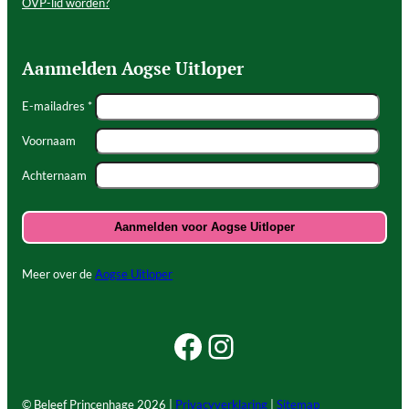
OVP-lid worden?
Aanmelden Aogse Uitloper
E-mailadres *
Voornaam
Achternaam
Meer over de
Aogse Uitloper
Facebook Beleef Princenhage
Instagram Beleef Princenhage
© Beleef Princenhage
2026 |
Privacyverklaring
|
Sitemap