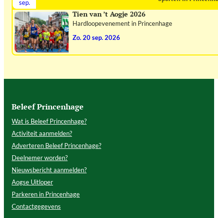
sep.
Tien van ’t Aogje 2026
Hardloopevenement in Princenhage
zo. 20 sep. 2026
Beleef Princenhage
Wat is Beleef Princenhage?
Activiteit aanmelden?
Adverteren Beleef Princenhage?
Deelnemer worden?
Nieuwsbericht aanmelden?
Aogse Uitloper
Parkeren in Princenhage
Contactgegevens