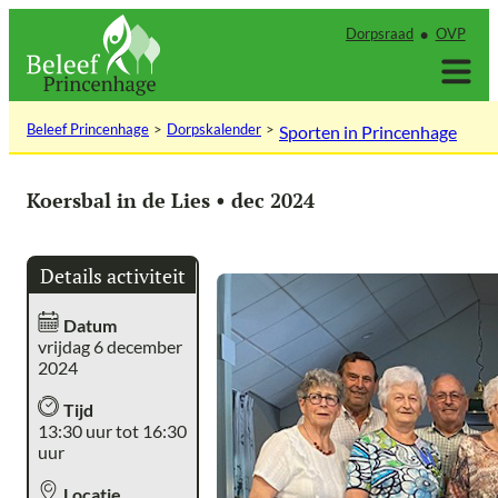
Ga
Dorpsraad
OVP
naar
de
inhoud
Beleef Princenhage
Dorpskalender
Sporten in Princenhage
Koersbal in de Lies • dec 2024
Details activiteit
Datum
vrijdag 6 december
2024
Tijd
13:30 uur tot 16:30
uur
Locatie