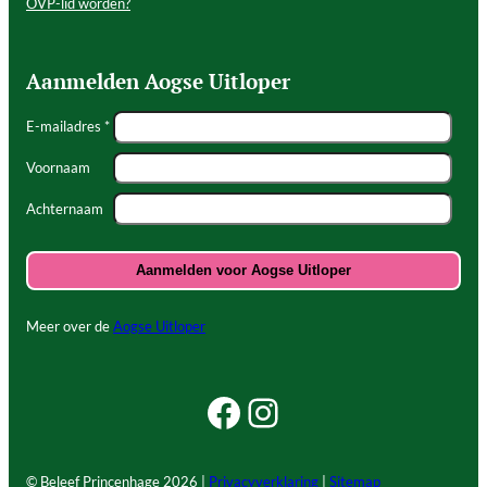
OVP-lid worden?
Aanmelden Aogse Uitloper
E-mailadres *
Voornaam
Achternaam
Meer over de
Aogse Uitloper
Facebook Beleef Princenhage
Instagram Beleef Princenhage
© Beleef Princenhage
2026 |
Privacyverklaring
|
Sitemap