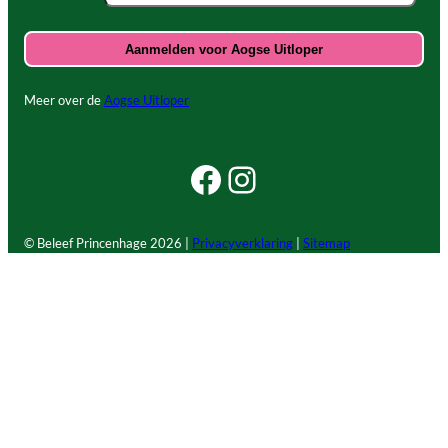
Meer over de
Aogse Uitloper
Facebook Beleef Princenhage
Instagram Beleef Princenhage
© Beleef Princenhage
2026 |
Privacyverklaring
|
Sitemap