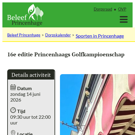
Ga
Dorpsraad
OVP
naar
de
inhoud
Beleef Princenhage
Dorpskalender
Sporten in Princenhage
16e editie Princenhaags Golfkampioenschap
Details activiteit
Datum
zondag 14 juni
2026
Tijd
09:30 uur tot 22:00
uur
Locatie