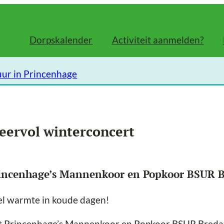
Dorpskalender
Activiteit aanmelden?
uur in Princenhage
eervol winterconcert
incenhage’s Mannenkoor en Popkoor BSUR 
el warmte in koude dagen!
 Princenhage’s Mannenkoor en Popkoor BSUR Breda zi