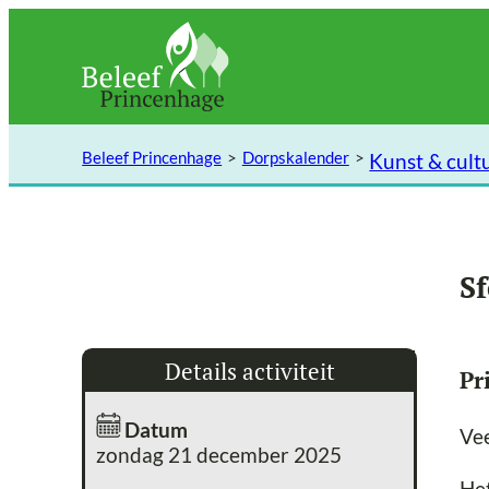
Ga
naar
de
inhoud
Beleef Princenhage
Dorpskalender
Kunst & cult
Sf
Details activiteit
Pr
Datum
Ve
zondag 21 december 2025
Het