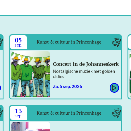
05
Kunst & cultuur in Princenhage
sep.
Concert in de Johanneskerk
Nostalgische muziek met golden
oldies
za. 5 sep. 2026
13
Kunst & cultuur in Princenhage
sep.