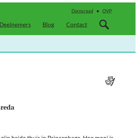
Dorpsraad
OVP
Deelnemers
Blog
Contact
Breda
jn beide thuis in Princenhage. Hoe mooi is