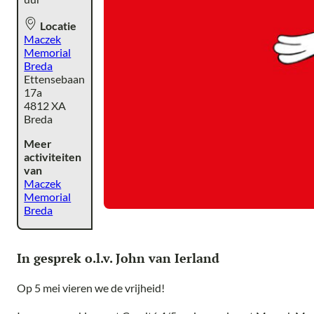
Locatie
Maczek
Memorial
Breda
Ettensebaan
17a
4812 XA
Breda
Meer
activiteiten
van
Maczek
Memorial
Breda
In gesprek o.l.v. John van Ierland
Op 5 mei vieren we de vrijheid!