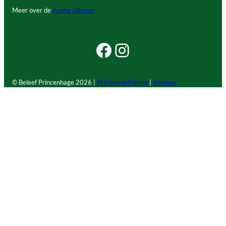
Meer over de
Aogse Uitloper
Facebook Beleef Princenhage
Instagram Beleef Princenhage
© Beleef Princenhage
2026 |
Privacyverklaring
|
Sitemap