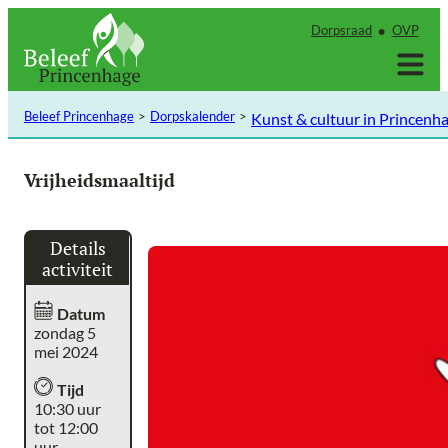
Ga
Dorpsraad
OVP
naar
de
inhoud
Beleef Princenhage
Dorpskalender
Kunst & cultuur in Princenh
Vrijheidsmaaltijd
Details
activiteit
Datum
zondag 5
mei 2024
Tijd
10:30 uur
tot 12:00
uur