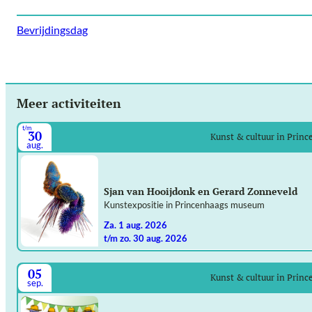
Bevrijdingsdag
Meer activiteiten
t/m
30
Kunst & cultuur in Prin
aug.
Sjan van Hooijdonk en Gerard Zonneveld
Kunstexpositie in Princenhaags museum
za. 1 aug. 2026
t/m zo. 30 aug. 2026
05
Kunst & cultuur in Prin
sep.