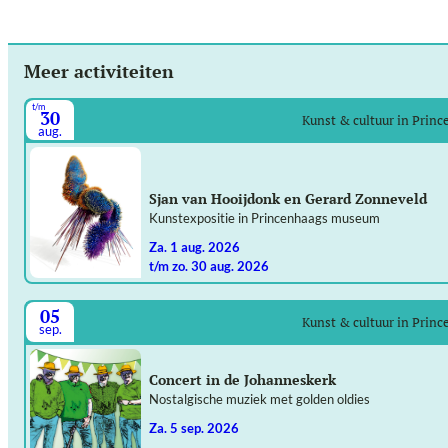
Meer activiteiten
t/m
30
Kunst & cultuur in Prin
aug.
Sjan van Hooijdonk en Gerard Zonneveld
Kunstexpositie in Princenhaags museum
za. 1 aug. 2026
t/m zo. 30 aug. 2026
05
Kunst & cultuur in Prin
sep.
Concert in de Johanneskerk
Nostalgische muziek met golden oldies
za. 5 sep. 2026