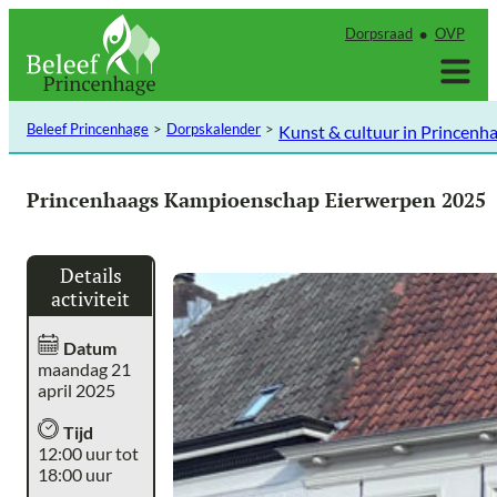
Ga
Dorpsraad
OVP
naar
de
inhoud
Beleef Princenhage
Dorpskalender
Kunst & cultuur in Princenh
Princenhaags Kampioenschap Eierwerpen 2025
Details
activiteit
Datum
maandag 21
april 2025
Tijd
12:00 uur tot
18:00 uur