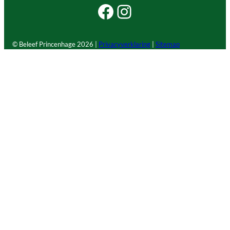
Facebook Beleef Princenhage
Instagram Beleef Princenhage
© Beleef Princenhage
2026 |
Privacyverklaring
|
Sitemap