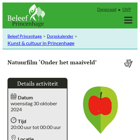
Ga
Dorpsraad
OVP
naar
de
inhoud
Beleef Princenhage
Dorpskalender
Kunst & cultuur in Princenhage
Natuurfilm ‘Onder het maaiveld’
Details activiteit
Datum
woensdag 30 oktober
2024
Tijd
20:00 uur tot 00:00 uur
Locatie