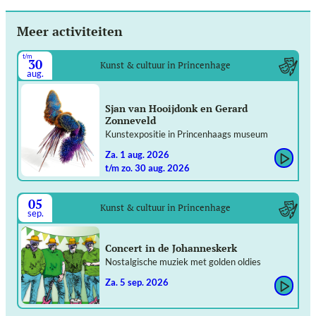
Meer activiteiten
t/m
30
Kunst & cultuur in Princenhage
aug.
Sjan van Hooijdonk en Gerard
Zonneveld
Kunstexpositie in Princenhaags museum
za. 1 aug. 2026
t/m zo. 30 aug. 2026
05
Kunst & cultuur in Princenhage
sep.
Concert in de Johanneskerk
Nostalgische muziek met golden oldies
za. 5 sep. 2026