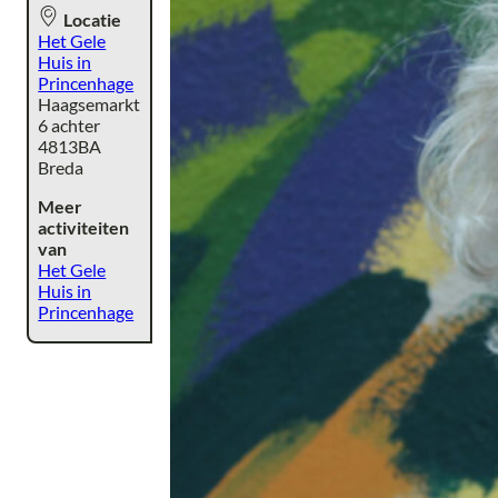
Locatie
Het Gele
Huis in
Princenhage
Haagsemarkt
6 achter
4813BA
Breda
Meer
activiteiten
van
Het Gele
Huis in
Princenhage