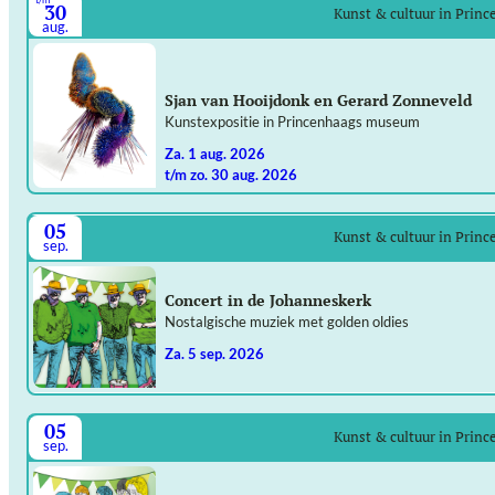
30
Kunst & cultuur in Prin
aug.
Sjan van Hooijdonk en Gerard Zonneveld
Kunstexpositie in Princenhaags museum
za. 1 aug. 2026
t/m zo. 30 aug. 2026
05
Kunst & cultuur in Prin
sep.
Concert in de Johanneskerk
Nostalgische muziek met golden oldies
za. 5 sep. 2026
05
Kunst & cultuur in Prin
sep.