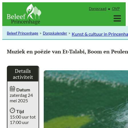
Ga
Dorpsraad
OVP
naar
de
inhoud
Beleef Princenhage
Dorpskalender
Kunst & cultuur in Princenh
Muziek en poëzie van Et-Talabi, Boom en Peule
Details
activiteit
Datum
zaterdag 24
mei 2025
Tijd
15:00 uur tot
17:00 uur