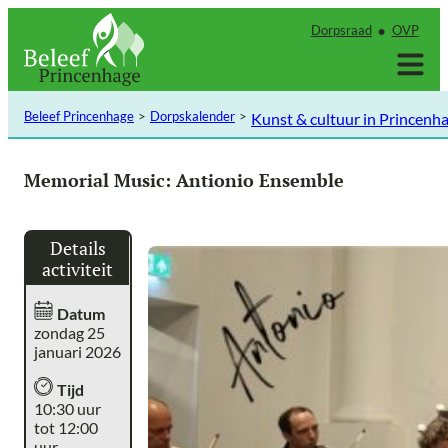
Ga
Dorpsraad
OVP
naar
de
inhoud
Beleef Princenhage
Dorpskalender
Kunst & cultuur in Princenh
Memorial Music: Antionio Ensemble
Details
activiteit
Datum
zondag 25
januari 2026
Tijd
10:30 uur
tot 12:00
uur