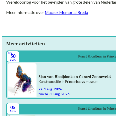
Wereldoorlog voor het bevrijden van grote delen van Nederla
Meer informatie over
Maczek Memorial Breda
Meer activiteiten
t/m
30
Kunst & cultuur in Prin
aug.
Sjan van Hooijdonk en Gerard Zonneveld
Kunstexpositie in Princenhaags museum
za. 1 aug. 2026
t/m zo. 30 aug. 2026
05
Kunst & cultuur in Prin
sep.