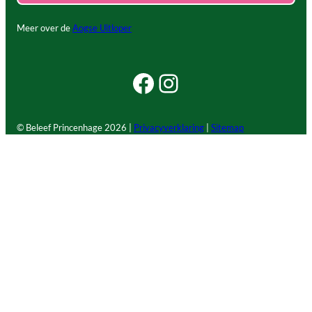
Meer over de
Aogse Uitloper
Facebook Beleef Princenhage
Instagram Beleef Princenhage
© Beleef Princenhage
2026 |
Privacyverklaring
|
Sitemap