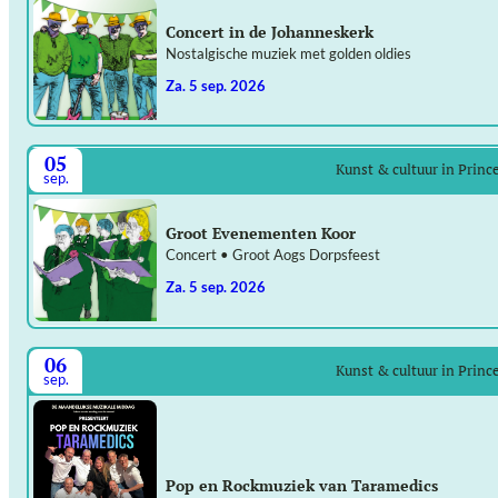
Concert in de Johanneskerk
Nostalgische muziek met golden oldies
za. 5 sep. 2026
05
Kunst & cultuur in Prin
sep.
Groot Evenementen Koor
Concert • Groot Aogs Dorpsfeest
za. 5 sep. 2026
06
Kunst & cultuur in Prin
sep.
Pop en Rockmuziek van Taramedics