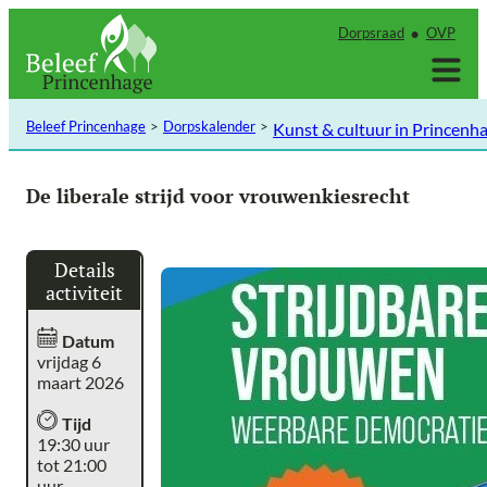
Ga
Dorpsraad
OVP
naar
de
inhoud
Beleef Princenhage
Dorpskalender
Kunst & cultuur in Princenh
De liberale strijd voor vrouwenkiesrecht
Details
activiteit
Datum
vrijdag 6
maart 2026
Tijd
19:30 uur
tot 21:00
uur