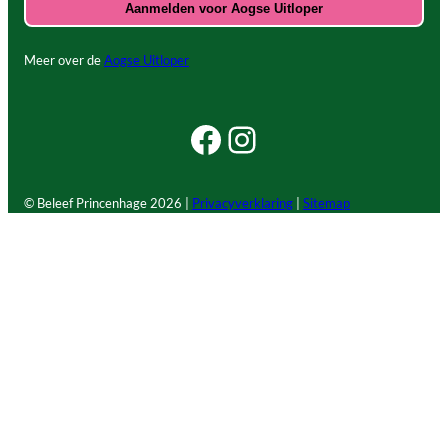
Meer over de
Aogse Uitloper
Facebook Beleef Princenhage
Instagram Beleef Princenhage
© Beleef Princenhage
2026 |
Privacyverklaring
|
Sitemap