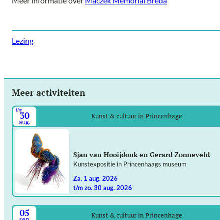
Meer informatie over
Maczek Memorial Breda
Lezing
Meer activiteiten
t/m
30
Kunst & cultuur in Princenhage
aug.
Sjan van Hooijdonk en Gerard Zonneveld
Kunstexpositie in Princenhaags museum
za. 1 aug. 2026
t/m zo. 30 aug. 2026
05
Kunst & cultuur in Princenhage
sep.