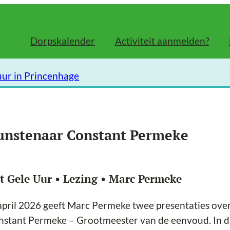
Dorpskalender
Activiteit aanmelden?
uur in Princenhage
unstenaar Constant Permeke
t Gele Uur • Lezing • Marc Permeke
april 2026 geeft Marc Permeke twee presentaties ove
stant Permeke – Grootmeester van de eenvoud. In dit 