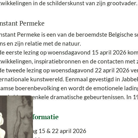
wikkelingen in de schilderskunst van zijn grootvader.
nstant Permeke
stant Permeke is een van de beroemdste Belgische sc
s en zijn relatie met de natuur.
de eerste lezing op woensdagavond 15 april 2026 kom
wikkelingen, inspiratiebronnen en de contacten met z
de tweede lezing op woensdagavond 22 april 2026 ve
ernationale kunstwereld. Eenmaal gevestigd in Jabbe
amse boerenbevolking en wordt de emotionele lading 
n privé leven enkele dramatische gebeurtenissen. In 1
aktische informatie
tum
woensdag 15 & 22 april 2026