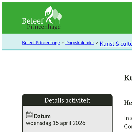
Ga
naar
de
inhoud
Beleef Princenhage
Dorpskalender
Kunst & cult
K
Details activiteit
He
Datum
In 
woensdag 15 april 2026
Con