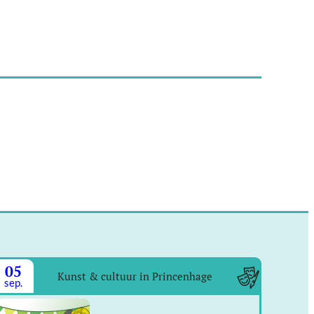
05
Kunst & cultuur in Princenhage
sep.