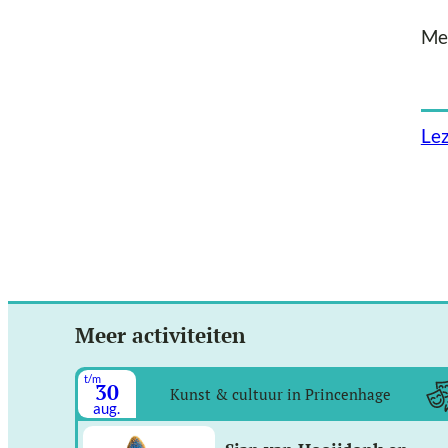
Me
Le
Meer activiteiten
t/m
30
Kunst & cultuur in Princenhage
aug.