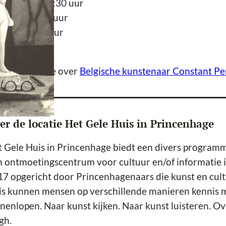
loop
vanaf 19:30 uur
nvang
20:00 uur
dtijd
22:00 uur
tree
€ 9,00
er informatie over
Belgische kunstenaar Constant P
er de locatie Het Gele Huis in Princenhage
 Gele Huis in Princenhage biedt een divers programm
 ontmoetingscentrum voor cultuur en/of informatie in
7 opgericht door Princenhagenaars die kunst en cult
s kunnen mensen op verschillende manieren kennis m
nenlopen. Naar kunst kijken. Naar kunst luisteren. Ov
gh.