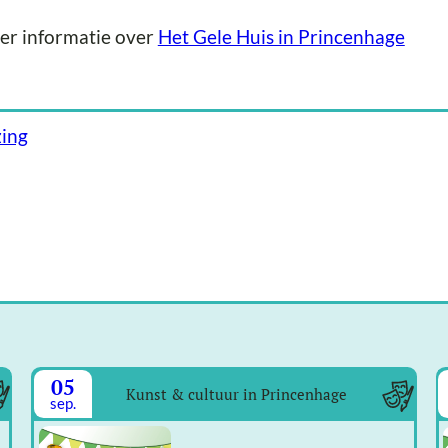
er informatie over
Het Gele Huis in Princenhage
zing
05
Kunst & cultuur in Princenhage
sep.