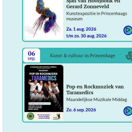
Sjan van Hooijdonk en
Gerard Zonneveld
Kunstexpositie in Princenhaags
museum
za. 1 aug. 2026
t/m zo. 30 aug. 2026
06
Kunst & cultuur in Princenhage
sep.
Pop en Rockmuziek van
Taramedics
Maandelijkse Muzikale Middag
zo. 6 sep. 2026