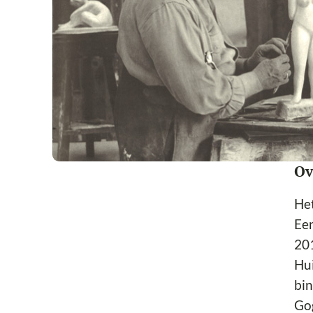
In
Aa
Ein
En
Me
Ov
Het
Een
201
Hui
bin
Go