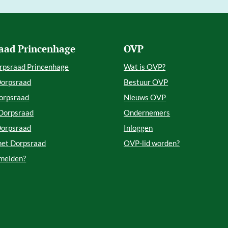
aad Princenhage
OVP
rpsraad Princenhage
Wat is OVP?
Dorpsraad
Bestuur OVP
orpsraad
Nieuws OVP
 Dorpsraad
Ondernemers
Dorpsraad
Inloggen
met Dorpsraad
OVP-lid worden?
 melden?