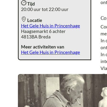
ont
Tijd
20:00 uur tot 22:00 uur
Co
Locatie
Het Gele Huis in Princenhage
Con
Haagsemarkt 6 achter
men
4813BA Breda
In 
Meer activiteiten van
ont
Het Gele Huis in Princenhage
In 
int
Vla
zij
Pr
Da