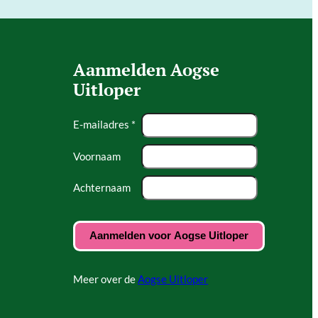
Aanmelden Aogse
Uitloper
E-mailadres *
Voornaam
Achternaam
Meer over de
Aogse Uitloper