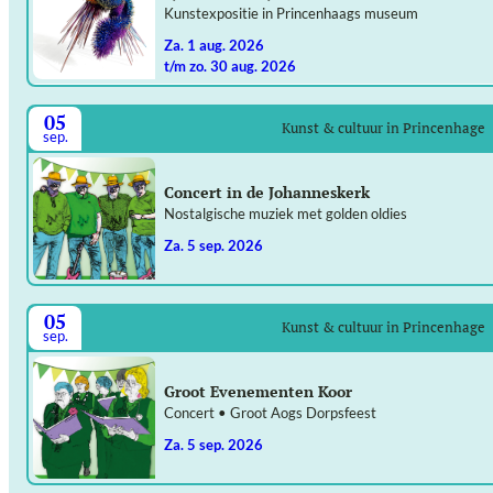
Kunstexpositie in Princenhaags museum
za. 1 aug. 2026
t/m zo. 30 aug. 2026
05
Kunst & cultuur in Princenhage
sep.
Concert in de Johanneskerk
Nostalgische muziek met golden oldies
za. 5 sep. 2026
05
Kunst & cultuur in Princenhage
sep.
Groot Evenementen Koor
Concert • Groot Aogs Dorpsfeest
za. 5 sep. 2026