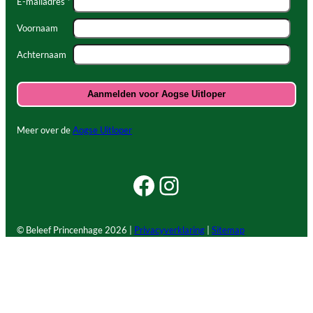
E-mailadres *
Voornaam
Achternaam
Meer over de
Aogse Uitloper
Facebook Beleef Princenhage
Instagram Beleef Princenhage
© Beleef Princenhage
2026 |
Privacyverklaring
|
Sitemap