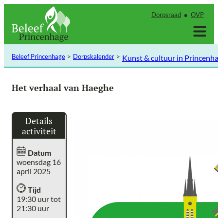
Ga
Dorpsraad
OVP
naar
de
inhoud
Beleef Princenhage
Dorpskalender
Kunst & cultuur in Princenh
Het verhaal van Haeghe
Details
activiteit
Datum
woensdag 16
april 2025
Tijd
19:30 uur tot
21:30 uur