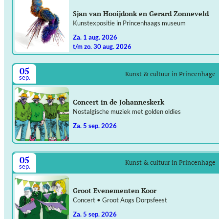
Sjan van Hooijdonk en Gerard Zonneveld
Kunstexpositie in Princenhaags museum
za. 1 aug. 2026
t/m zo. 30 aug. 2026
05
Kunst & cultuur in Princenhage
sep.
Concert in de Johanneskerk
Nostalgische muziek met golden oldies
za. 5 sep. 2026
05
Kunst & cultuur in Princenhage
sep.
Groot Evenementen Koor
Concert • Groot Aogs Dorpsfeest
za. 5 sep. 2026