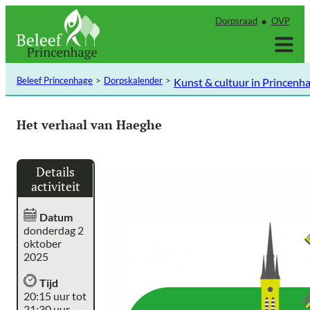
Ga
Dorpsraad
OVP
naar
de
inhoud
Beleef Princenhage
Dorpskalender
Kunst & cultuur in Princenh
Het verhaal van Haeghe
Details
activiteit
Datum
donderdag 2
oktober
2025
Tijd
20:15 uur tot
21:30 uur