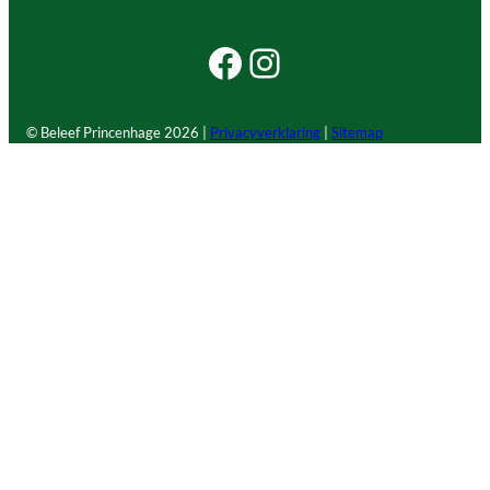
Facebook Beleef Princenhage
Instagram Beleef Princenhage
© Beleef Princenhage
2026 |
Privacyverklaring
|
Sitemap