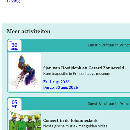
Lezing
Meer activiteiten
t/m
30
Kunst & cultuur in Prin
aug.
Sjan van Hooijdonk en Gerard Zonneveld
Kunstexpositie in Princenhaags museum
za. 1 aug. 2026
t/m zo. 30 aug. 2026
05
Kunst & cultuur in Prin
sep.
Concert in de Johanneskerk
Nostalgische muziek met golden oldies