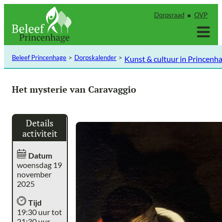
Ga
Dorpsraad
OVP
naar
de
inhoud
Beleef Princenhage
Dorpskalender
Kunst & cultuur in Princenh
Het mysterie van Caravaggio
Details
activiteit
Datum
woensdag 19
november
2025
Tijd
19:30 uur tot
21:30 uur