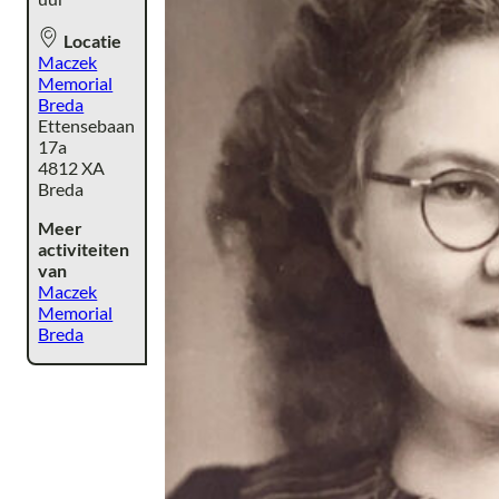
Locatie
Maczek
Memorial
Breda
Ettensebaan
17a
4812 XA
Breda
Meer
activiteiten
van
Maczek
Memorial
Breda