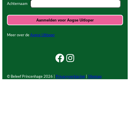
Achternaam
Meer over de
Aogse Uitloper
Facebook Beleef Princenhage
Instagram Beleef Princenhage
© Beleef Princenhage
2026 |
Privacyverklaring
|
Sitemap