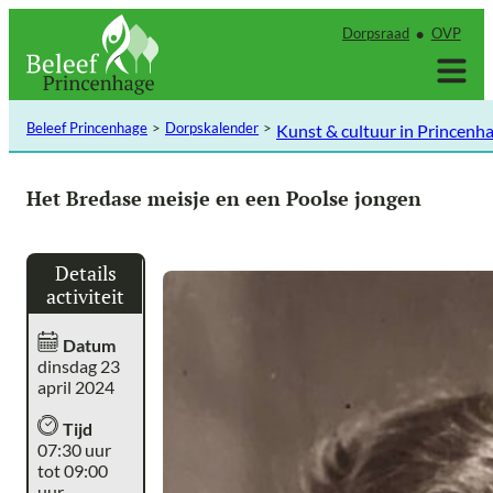
Ga
Dorpsraad
OVP
naar
de
inhoud
Beleef Princenhage
Dorpskalender
Kunst & cultuur in Princenh
Het Bredase meisje en een Poolse jongen
Details
activiteit
Datum
dinsdag 23
april 2024
Tijd
07:30 uur
tot 09:00
uur