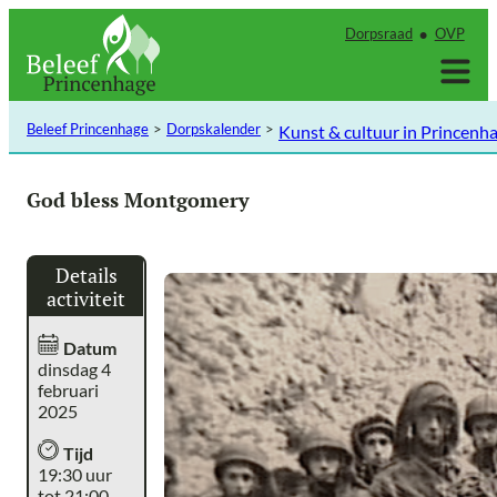
Ga
Dorpsraad
OVP
naar
de
inhoud
Beleef Princenhage
Dorpskalender
Kunst & cultuur in Princenh
God bless Montgomery
Details
activiteit
Datum
dinsdag 4
februari
2025
Tijd
19:30 uur
tot 21:00