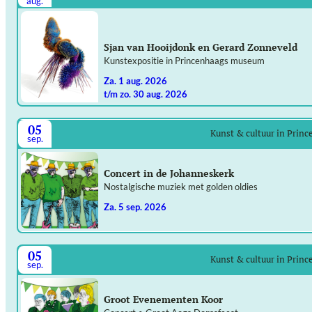
aug.
Sjan van Hooijdonk en Gerard Zonneveld
Kunstexpositie in Princenhaags museum
za. 1 aug. 2026
t/m zo. 30 aug. 2026
05
Kunst & cultuur in Prin
sep.
Concert in de Johanneskerk
Nostalgische muziek met golden oldies
za. 5 sep. 2026
05
Kunst & cultuur in Prin
sep.
Groot Evenementen Koor