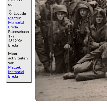
uur
Locatie
Maczek
Memorial
Breda
Ettensebaan
17a
4812 XA
Breda
Meer
activiteiten
van
Maczek
Memorial
Breda