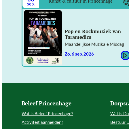
Kunst & cultuur in Princenhage
sep.
Pop en Rockmuziek van
Taramedics
Maandelijkse Muzikale Middag
zo. 6 sep. 2026
Beleef Princenhage
Dorpsr
Wat is Beleef Princenhage?
Wat is Do
Activiteit aanmelden?
Bestuur 