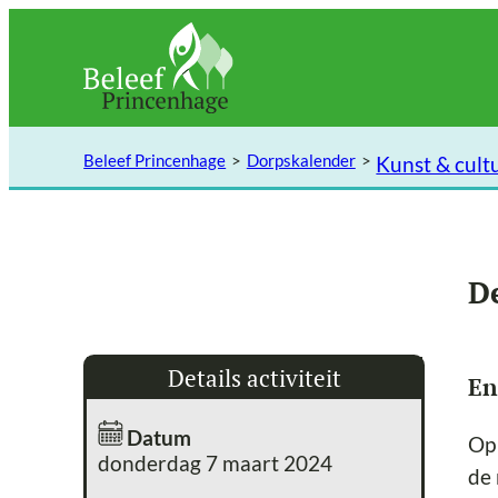
Ga
naar
de
inhoud
Beleef Princenhage
Dorpskalender
Kunst & cult
D
Details activiteit
En
Datum
Op 
donderdag 7 maart 2024
de 