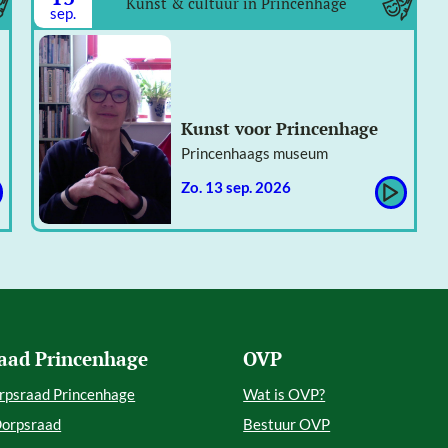
Kunst & cultuur in Princenhage
sep.
Kunst voor Princenhage
Princenhaags museum
zo. 13 sep. 2026
aad Princenhage
OVP
rpsraad Princenhage
Wat is OVP?
Dorpsraad
Bestuur OVP