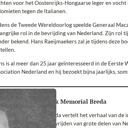
hten voor het Oostenrijks-Hongaarse leger en vocht i
omieten tegen de Italianen.
dens de Tweede Wereldoorlog speelde Generaal Macze
angrijke rol in de bevrijding van Nederland. Zijn rol 
der bekend. Hans Raeijmaekers zal je tijdens deze bo
tellen.
s is al meer dan 25 jaar geïnteresseerd in de Eerste 
ociation Nederland en hij bezoekt bijna jaarlijks, so
er de locatie Maczek Memorial Breda
 Maczek Memorial Breda vertelt het verhaal van de in
eldoorlog voor het bevrijden van grote delen van N