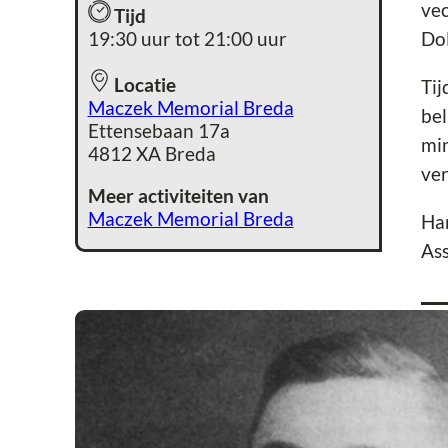
vec
Tijd
19:30 uur tot 21:00 uur
Dol
Locatie
Tij
Maczek Memorial Breda
bel
Ettensebaan 17a
min
4812 XA Breda
ver
Meer activiteiten van
Maczek Memorial Breda
Han
Ass
Ov
Het
Wer