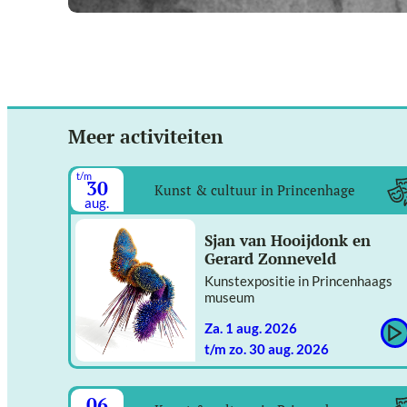
Meer activiteiten
t/m
30
Kunst & cultuur in Princenhage
aug.
Sjan van Hooijdonk en
Gerard Zonneveld
Kunstexpositie in Princenhaags
museum
za. 1 aug. 2026
t/m zo. 30 aug. 2026
06