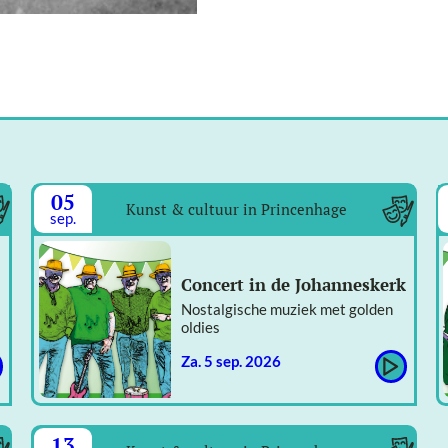
05
Kunst & cultuur in Princenhage
sep.
Concert in de Johanneskerk
Nostalgische muziek met golden
oldies
za. 5 sep. 2026
13