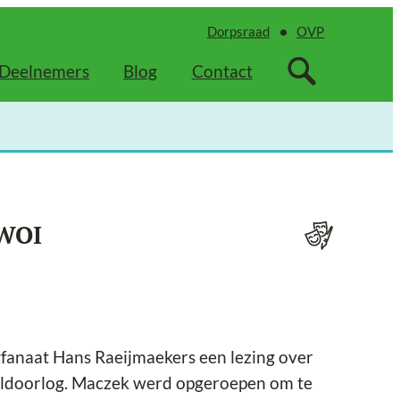
Dorpsraad
OVP
Deelnemers
Blog
Contact
 WOI
anaat Hans Raeijmaekers een lezing over
reldoorlog. Maczek werd opgeroepen om te