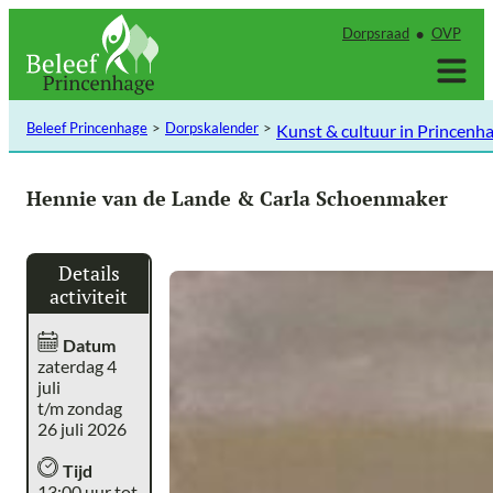
Ga
Dorpsraad
OVP
naar
de
inhoud
Beleef Princenhage
Dorpskalender
Kunst & cultuur in Princenh
Hennie van de Lande & Carla Schoenmaker
Details
activiteit
Datum
zaterdag 4
juli
t/m zondag
26 juli 2026
Tijd
13:00 uur tot