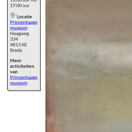
17:00 uur
Locatie
Princenhaags
museum
Haagweg
334
4813 XE
Breda
Meer
activiteiten
van
Princenhaags
museum