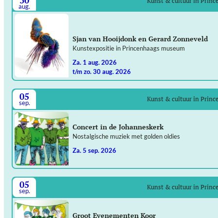
30
Kunst & cultuur in Prin
aug.
Sjan van Hooijdonk en Gerard Zonneveld
Kunstexpositie in Princenhaags museum
za. 1 aug. 2026
t/m zo. 30 aug. 2026
05
Kunst & cultuur in Prin
sep.
Concert in de Johanneskerk
Nostalgische muziek met golden oldies
za. 5 sep. 2026
05
Kunst & cultuur in Prin
sep.
Groot Evenementen Koor