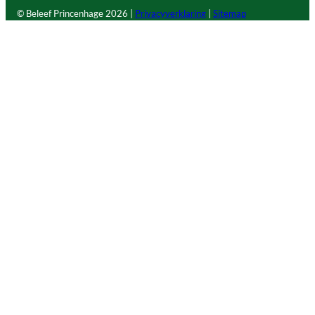
© Beleef Princenhage
2026 |
Privacyverklaring
|
Sitemap