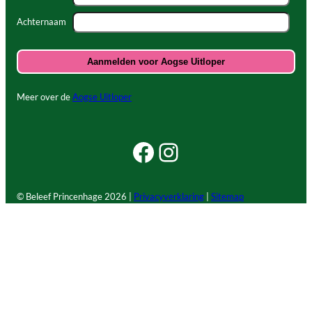
Achternaam
Meer over de
Aogse Uitloper
Facebook Beleef Princenhage
Instagram Beleef Princenhage
© Beleef Princenhage
2026 |
Privacyverklaring
|
Sitemap