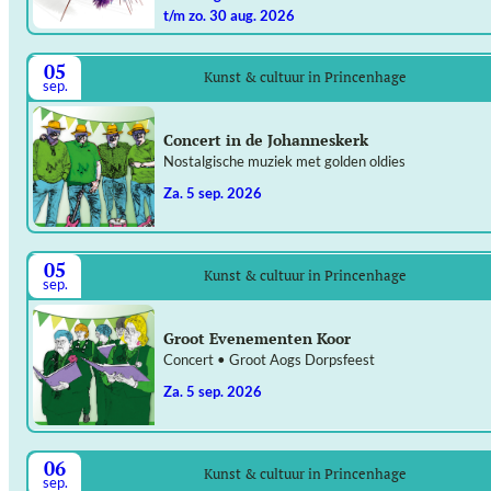
t/m zo. 30 aug. 2026
05
Kunst & cultuur in Princenhage
sep.
Concert in de Johanneskerk
Nostalgische muziek met golden oldies
za. 5 sep. 2026
05
Kunst & cultuur in Princenhage
sep.
Groot Evenementen Koor
Concert • Groot Aogs Dorpsfeest
za. 5 sep. 2026
06
Kunst & cultuur in Princenhage
sep.