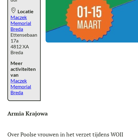
Locatie
Maczek
Memorial
Breda
Ettensebaan
17a
4812 XA
Breda
Meer
activiteiten
van
Maczek
Memorial
Breda
Armia Krajowa
Over Poolse vrouwen in het verzet tijdens WOII