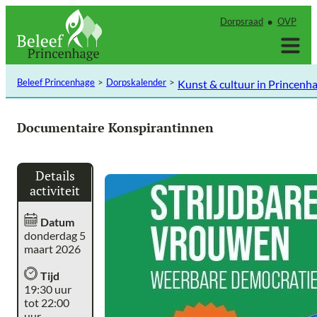
Ga
Dorpsraad
OVP
naar
de
inhoud
Beleef Princenhage
Dorpskalender
Kunst & cultuur in Princenh
Documentaire Konspirantinnen
Details
activiteit
Datum
donderdag 5
maart 2026
Tijd
19:30 uur
tot 22:00
uur