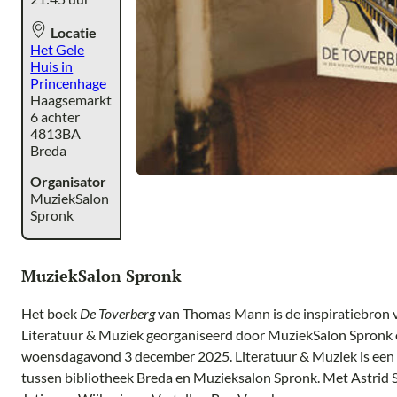
Locatie
Het Gele
Huis in
Princenhage
Haagsemarkt
6 achter
4813BA
Breda
Organisator
MuziekSalon
Spronk
MuziekSalon Spronk
Het boek
De Toverberg
van Thomas Mann is de inspiratiebron 
Literatuur & Muziek georganiseerd door MuziekSalon Spronk
woensdagavond 3 december 2025. Literatuur & Muziek is ee
tussen bibliotheek Breda en Muzieksalon Spronk. Met Astrid Sc