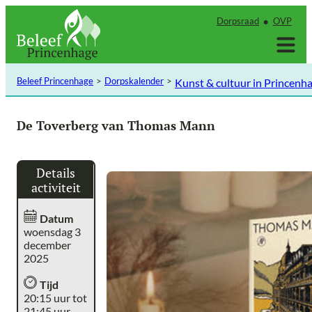
Ga
Dorpsraad
OVP
naar
de
inhoud
Beleef Princenhage
Dorpskalender
Kunst & cultuur in Princenh
De Toverberg van Thomas Mann
Details
activiteit
Datum
woensdag 3
december
2025
Tijd
20:15 uur tot
21:45 uur