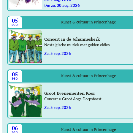
t/m zo. 30 aug. 2026
05
Kunst & cultuur in Princenhage
sep.
Concert in de Johanneskerk
Nostalgische muziek met golden oldies
za. 5 sep. 2026
05
Kunst & cultuur in Princenhage
sep.
Groot Evenementen Koor
Concert • Groot Aogs Dorpsfeest
za. 5 sep. 2026
06
Kunst & cultuur in Princenhage
sep.