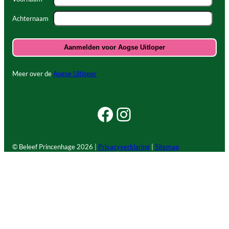
Achternaam
Meer over de
Aogse Uitloper
Facebook Beleef Princenhage
Instagram Beleef Princenhage
© Beleef Princenhage
2026 |
Privacyverklaring
|
Sitemap