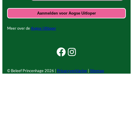
Meer over de
Aogse Uitloper
Facebook Beleef Princenhage
Instagram Beleef Princenhage
© Beleef Princenhage
2026 |
Privacyverklaring
|
Sitemap