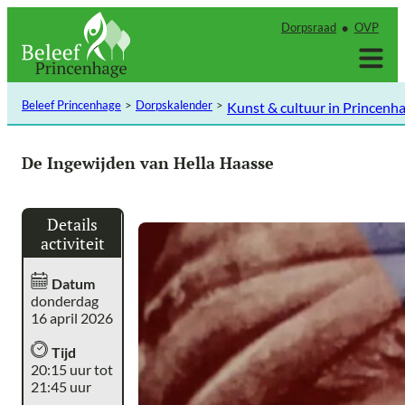
Ga
Dorpsraad
OVP
naar
de
inhoud
Beleef Princenhage
Dorpskalender
Kunst & cultuur in Princenh
De Ingewijden van Hella Haasse
Details
activiteit
Datum
donderdag
16 april 2026
Tijd
20:15 uur tot
21:45 uur