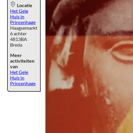
Locatie
Het Gele
Huis in
Princenhage
Haagsemarkt
6 achter
4813BA
Breda
Meer
activiteiten
van
Het Gele
Huis in
Princenhage