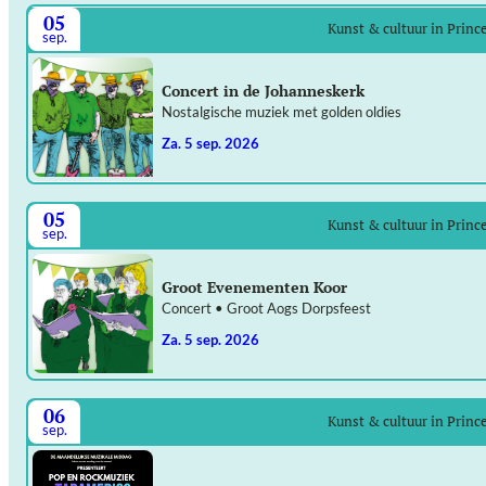
05
Kunst & cultuur in Prin
sep.
Concert in de Johanneskerk
Nostalgische muziek met golden oldies
za. 5 sep. 2026
05
Kunst & cultuur in Prin
sep.
Groot Evenementen Koor
Concert • Groot Aogs Dorpsfeest
za. 5 sep. 2026
06
Kunst & cultuur in Prin
sep.