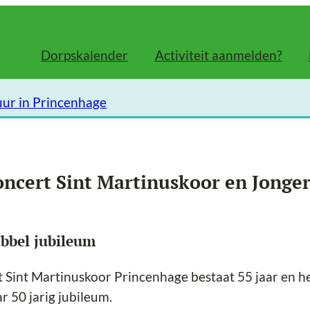
Dorpskalender
Activiteit aanmelden?
uur in Princenhage
oncert Sint Martinuskoor en Jonge
bbel jubileum
 Sint Martinuskoor Princenhage bestaat 55 jaar en h
r 50 jarig jubileum.