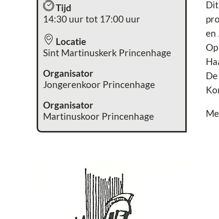
Dit
Tijd
14:30 uur tot 17:00 uur
pro
en 
Locatie
Op 
Sint Martinuskerk Princenhage
Ha
Organisator
De 
Jongerenkoor Princenhage
Kom
Organisator
Me
Martinuskoor Princenhage