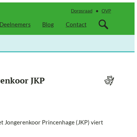
Dorpsraad
OVP
Deelnemers
Blog
Contact
renkoor JKP
et Jongerenkoor Princenhage (JKP) viert