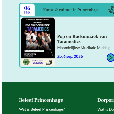
06
Kunst & cultuur in Princenhage
sep.
Pop en Rockmuziek van
Taramedics
Maandelijkse Muzikale Middag
zo. 6 sep. 2026
Beleef Princenhage
Dorpsr
Wat is Beleef Princenhage?
Wat is Do