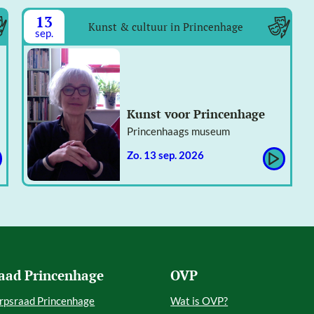
13
Kunst & cultuur in Princenhage
sep.
Kunst voor Princenhage
Princenhaags museum
zo. 13 sep. 2026
aad Princenhage
OVP
rpsraad Princenhage
Wat is OVP?