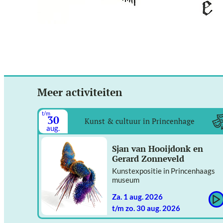
Meer activiteiten
t/m
30
Kunst & cultuur in Princenhage
aug.
Sjan van Hooijdonk en
Gerard Zonneveld
Kunstexpositie in Princenhaags
museum
za. 1 aug. 2026
t/m zo. 30 aug. 2026