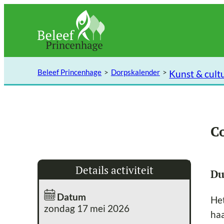
Ga
naar
de
inhoud
Beleef Princenhage
Dorpskalender
Kunst & cult
C
Details activiteit
Du
Datum
Het
zondag 17 mei 2026
haa