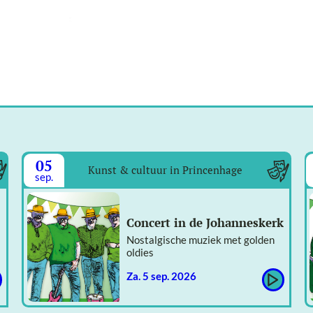
05
Kunst & cultuur in Princenhage
sep.
Concert in de Johanneskerk
Nostalgische muziek met golden
oldies
za. 5 sep. 2026