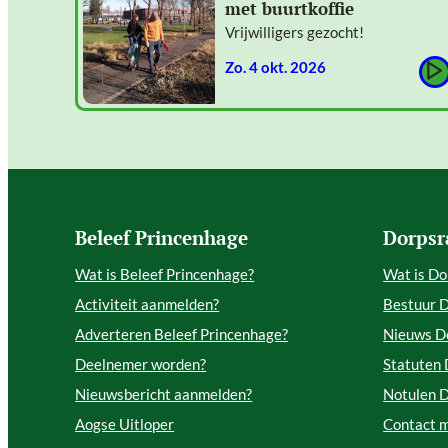
met buurtkoffie
Vrijwilligers gezocht!
zo. 4 okt. 2026
Beleef Princenhage
Dorpsr
Wat is Beleef Princenhage?
Wat is Do
Activiteit aanmelden?
Bestuur 
Adverteren Beleef Princenhage?
Nieuws D
Deelnemer worden?
Statuten
Nieuwsbericht aanmelden?
Notulen 
Aogse Uitloper
Contact 