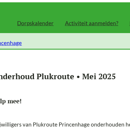
Dorpskalender
Activiteit aanmelden?
incenhage
nderhoud Plukroute • Mei 2025
lp mee!
jwilligers van Plukroute Princenhage onderhouden he