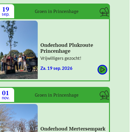
19
Groen in Princenhage
sep.
Onderhoud Plukroute
Princenhage
Vrijwilligers gezocht!
za. 19 sep. 2026
01
Groen in Princenhage
nov.
Onderhoud Mertersempark