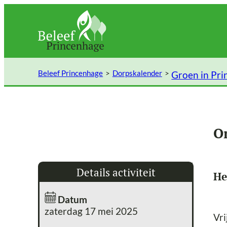
Ga
naar
de
inhoud
Beleef Princenhage
Dorpskalender
Groen in Pr
O
Details activiteit
He
Datum
zaterdag 17 mei 2025
Vri