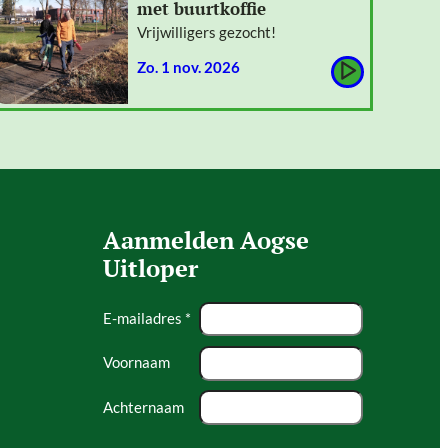
met buurtkoffie
Vrijwilligers gezocht!
zo. 1 nov. 2026
Aanmelden Aogse
Uitloper
E-mailadres *
Voornaam
Achternaam