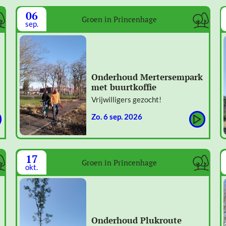
06
Groen in Princenhage
sep.
Onderhoud Mertersempark
met buurtkoffie
Vrijwilligers gezocht!
zo. 6 sep. 2026
17
Groen in Princenhage
okt.
Onderhoud Plukroute