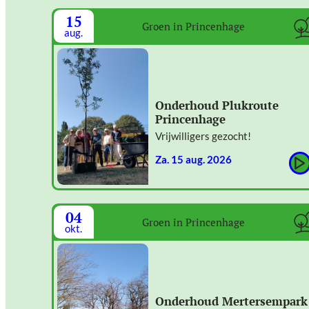
15
Groen in Princenhage
aug.
Onderhoud Plukroute
Princenhage
Vrijwilligers gezocht!
za. 15 aug. 2026
04
Groen in Princenhage
okt.
Onderhoud Mertersempark