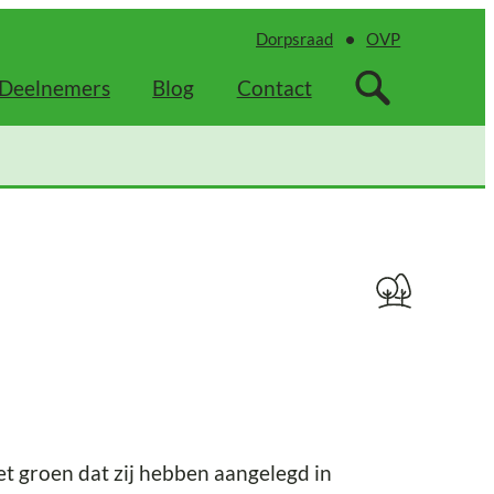
Dorpsraad
OVP
Deelnemers
Blog
Contact
t groen dat zij hebben aangelegd in