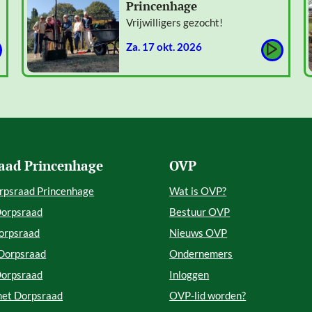
Princenhage
Vrijwilligers gezocht!
za. 17 okt. 2026
aad Princenhage
OVP
rpsraad Princenhage
Wat is OVP?
Dorpsraad
Bestuur OVP
orpsraad
Nieuws OVP
 Dorpsraad
Ondernemers
Dorpsraad
Inloggen
met Dorpsraad
OVP-lid worden?