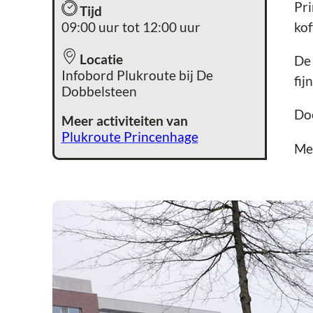
Pri
Tijd
09:00 uur tot 12:00 uur
kof
Locatie
De 
Infobord Plukroute bij De
fijn
Dobbelsteen
Doe
Meer activiteiten van
Plukroute Princenhage
Me
Vri