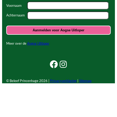
Voornaam
Achternaam
Meer over de
Aogse Uitloper
Facebook Beleef Princenhage
Instagram Beleef Princenhage
© Beleef Princenhage
2026 |
Privacyverklaring
|
Sitemap