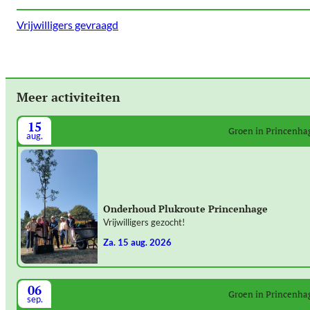
Vrijwilligers gevraagd
Meer activiteiten
15
Groen in Princenha
aug.
Onderhoud Plukroute Princenhage
Vrijwilligers gezocht!
za. 15 aug. 2026
06
Groen in Princenha
sep.