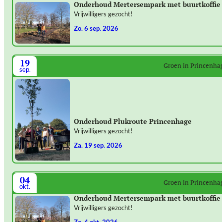
Onderhoud Mertersempark met buurtkoffie
Vrijwilligers gezocht!
zo. 6 sep. 2026
19
Groen in Princenha
sep.
Onderhoud Plukroute Princenhage
Vrijwilligers gezocht!
za. 19 sep. 2026
04
Groen in Princenha
okt.
Onderhoud Mertersempark met buurtkoffie
Vrijwilligers gezocht!