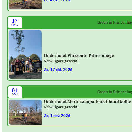
zo. 4 okt. 2026
17
Groen in Princenha
okt.
Onderhoud Plukroute Princenhage
Vrijwilligers gezocht!
za. 17 okt. 2026
01
Groen in Princenha
nov.
Onderhoud Mertersempark met buurtkoffie
Vrijwilligers gezocht!
zo. 1 nov. 2026