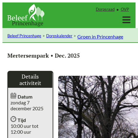
Ga
Dorpsraad
OVP
naar
de
inhoud
Beleef Princenhage
Dorpskalender
Groen in Princenhage
Mertersempark • Dec. 2025
Details
activiteit
Datum
zondag 7
december 2025
Tijd
10:00 uur tot
12:00 uur