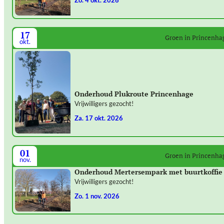
zo. 4 okt. 2026
17
Groen in Princenha
okt.
Onderhoud Plukroute Princenhage
Vrijwilligers gezocht!
za. 17 okt. 2026
01
Groen in Princenha
nov.
Onderhoud Mertersempark met buurtkoffie
Vrijwilligers gezocht!
zo. 1 nov. 2026