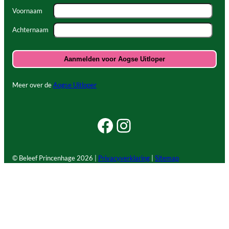
Voornaam
Achternaam
Meer over de
Aogse Uitloper
Facebook Beleef Princenhage
Instagram Beleef Princenhage
© Beleef Princenhage
2026 |
Privacyverklaring
|
Sitemap