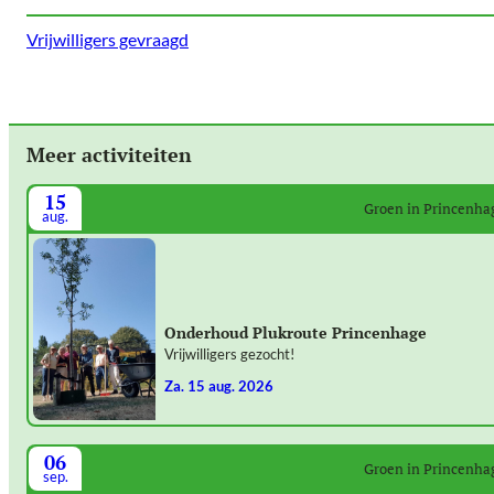
Vrijwilligers gevraagd
Meer activiteiten
15
Groen in Princenha
aug.
Onderhoud Plukroute Princenhage
Vrijwilligers gezocht!
za. 15 aug. 2026
06
Groen in Princenha
sep.