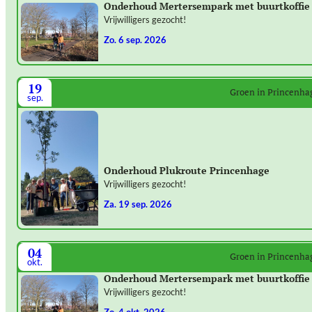
Onderhoud Mertersempark met buurtkoffie
Vrijwilligers gezocht!
zo. 6 sep. 2026
19
Groen in Princenha
sep.
Onderhoud Plukroute Princenhage
Vrijwilligers gezocht!
za. 19 sep. 2026
04
Groen in Princenha
okt.
Onderhoud Mertersempark met buurtkoffie
Vrijwilligers gezocht!