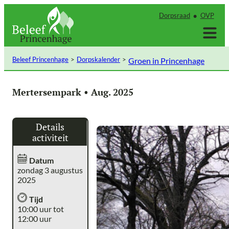
Ga
Dorpsraad
OVP
naar
de
inhoud
Beleef Princenhage
Dorpskalender
Groen in Princenhage
Mertersempark • Aug. 2025
Details
activiteit
Datum
zondag 3 augustus
2025
Tijd
10:00 uur tot
12:00 uur