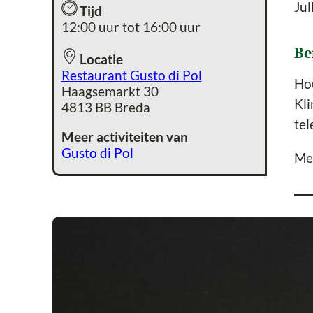
Jul
Tijd
12:00 uur tot 16:00 uur
Be
Locatie
Restaurant Gusto di Pol
Hou
Haagsemarkt 30
Kli
4813 BB Breda
tel
Meer activiteiten van
Gusto di Pol
Me
Ov
De 
ete
bak