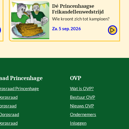
Dé Princenhaagse
Frikandellenwedstrijd
Wie kroont zich tot kampioen?
za. 5 sep. 2026
aad Princenhage
OVP
rpsraad Princenhage
Wat is OVP?
Dorpsraad
Bestuur OVP
orpsraad
Nieuws OVP
 Dorpsraad
Ondernemers
Dorpsraad
Inloggen