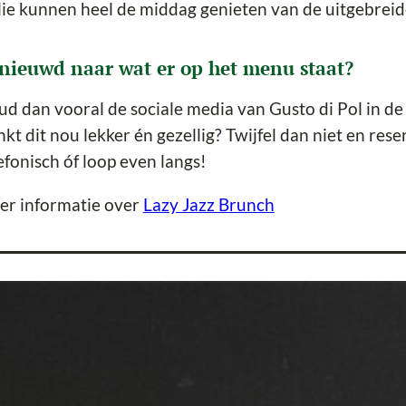
lie kunnen heel de middag genieten van de uitgebreid
nieuwd naar wat er op het menu staat?
d dan vooral de sociale media van Gusto di Pol in de
nkt dit nou lekker én gezellig? Twijfel dan niet en rese
efonisch óf loop even langs!
er informatie over
Lazy Jazz Brunch
er de locatie Restaurant Gusto di Pol
smaak van Pol, geïnspireerd op de vele reizen naar Ital
n. Gusto di Pol, Talita en Paul, willen deze passie daa
kerij, pizzeria, ijssalon en koffieshop.