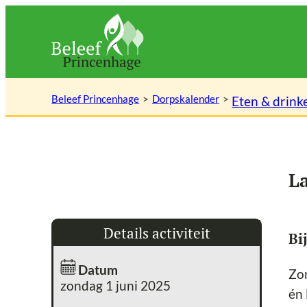
Ga
naar
de
inhoud
Beleef Princenhage
Dorpskalender
Eten & drink
L
Details activiteit
Bi
Datum
Zon
zondag 1 juni 2025
én 