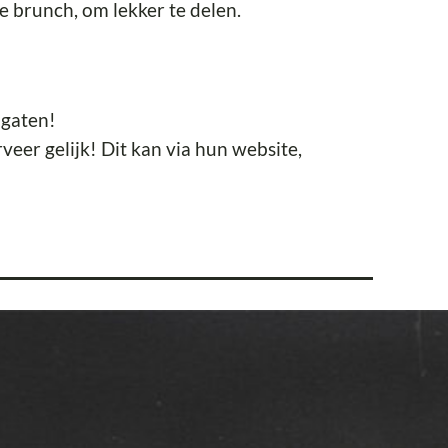
e brunch, om lekker te delen.
 gaten!
rveer gelijk! Dit kan via hun website,
ië en de liefde en passie voor het Italiaanse
rom graag met je delen in hun Italiaanse