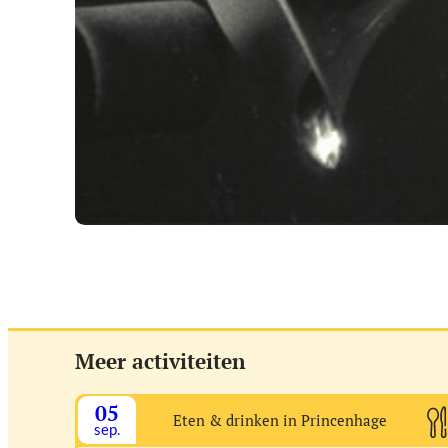
Meer activiteiten
05
Eten & drinken in Princenhage
sep.