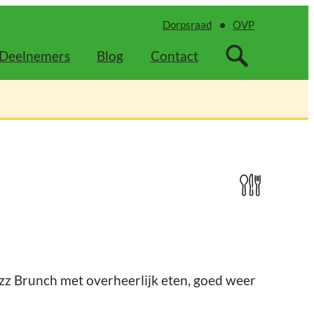
Dorpsraad
OVP
Deelnemers
Blog
Contact
azz Brunch met overheerlijk eten, goed weer