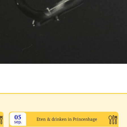
05
Eten & drinken in Princenhage
sep.