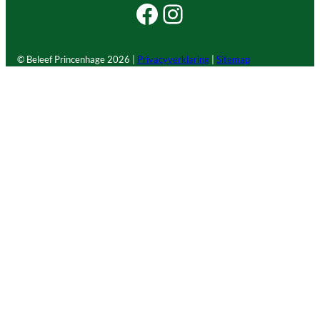
Facebook Beleef Princenhage
Instagram Beleef Princenhage
© Beleef Princenhage
2026 |
Privacyverklaring
|
Sitemap