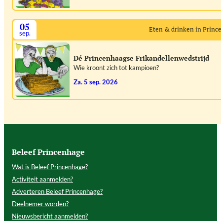
05
Eten & drinken in Prin
sep.
Dé Princenhaagse Frikandellenwedstrijd
Wie kroont zich tot kampioen?
za. 5 sep. 2026
Beleef Princenhage
Wat is Beleef Princenhage?
Activiteit aanmelden?
Adverteren Beleef Princenhage?
Deelnemer worden?
Nieuwsbericht aanmelden?