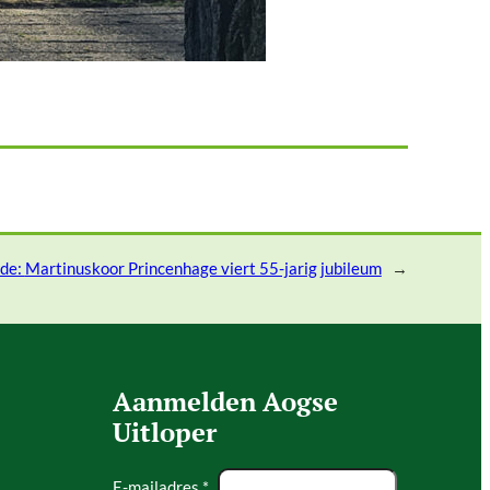
nde:
Martinuskoor Princenhage viert 55-jarig jubileum
→
Aanmelden Aogse
Uitloper
E-mailadres *