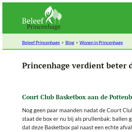
Ga
naar
de
inhoud
Beleef Princenhage
Blog
Wonen in Princenhage
Princenhage verdient beter 
Court Club Basketbox aan de Pottenb
Nog geen paar maanden nadat de Court Club
staat de box er nu bij als prullenbak: ballen
dat deze Basketbox pal naast een echte afval