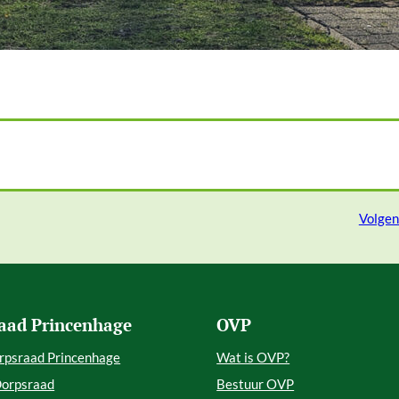
Volge
aad Princenhage
OVP
rpsraad Princenhage
Wat is OVP?
Dorpsraad
Bestuur OVP