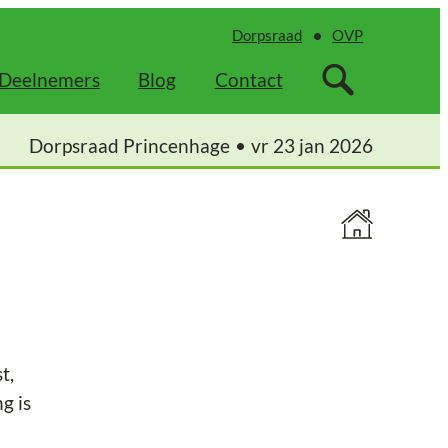
Dorpsraad
OVP
Deelnemers
Blog
Contact
Dorpsraad Princenhage
vr 23 jan 2026
t,
g is