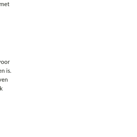
 met
voor
n is.
even
uk