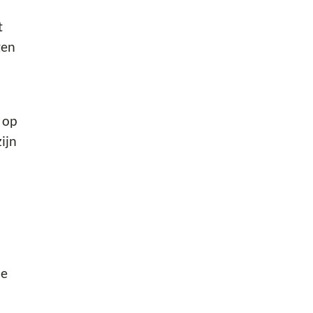
t
gen
 op
ijn
l
de