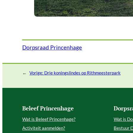
Dorpsraad Princenhage
←
Vorige:
Drie koningslindes op Rithmeesterpark
Beleef Princenhage
Dorpsr
Wat is Beleef Princenhage?
Wat is Do
Activiteit aanmelden?
Bestuur 