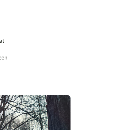
at
een
l