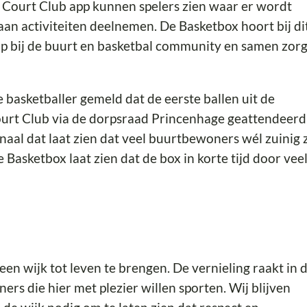
is Court Club app kunnen spelers zien waar er wordt
aan activiteiten deelnemen. De Basketbox hoort bij di
hap bij de buurt en basketbal community en samen zor
basketballer gemeld dat de eerste ballen uit de
urt Club via de dorpsraad Princenhage geattendeerd
gnaal dat laat zien dat veel buurtbewoners wél zuinig z
Basketbox laat zien dat de box in korte tijd door vee
en wijk tot leven te brengen. De vernieling raakt in 
ers die hier met plezier willen sporten. Wij blijven