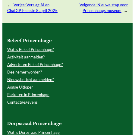
←
Vorige:
Verslag AI en
Volgende:
Nieuwe stap voor
ChatGPT-sessie 8 april 2025
Princenhaags museum
→
Beleef Princenhage
Wat is Beleef Princenhage?
Activiteit aanmelden?
Adverteren Beleef Princenhage?
Deelnemer worden?
Nieuwsbericht aanmelden?
Aogse Uitloper
Parkeren in Princenhage
Contactgegevens
Dorpsraad Princenhage
Wat is Dorpsraad Princenhage