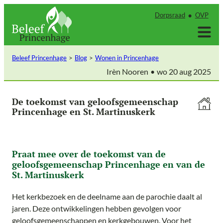
Ga
Dorpsraad
OVP
naar
de
inhoud
Beleef Princenhage
Blog
Wonen in Princenhage
Irèn Nooren
wo 20 aug 2025
De toekomst van geloofsgemeenschap
Princenhage en St. Martinuskerk
Praat mee over de toekomst van de
geloofsgemeenschap Princenhage en van de
St. Martinuskerk
Het kerkbezoek en de deelname aan de parochie daalt al
jaren. Deze ontwikkelingen hebben gevolgen voor
geloofsgemeenschappen en kerkgebouwen. Voor het