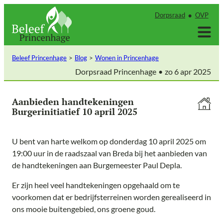
Ga
Dorpsraad
OVP
naar
de
inhoud
Beleef Princenhage
Blog
Wonen in Princenhage
Dorpsraad Princenhage
zo 6 apr 2025
Aanbieden handtekeningen
Burgerinitiatief 10 april 2025
U bent van harte welkom op donderdag 10 april 2025 om
19:00 uur in de raadszaal van Breda bij het aanbieden van
de handtekeningen aan Burgemeester Paul Depla.
Er zijn heel veel handtekeningen opgehaald om te
voorkomen dat er bedrijfsterreinen worden gerealiseerd in
ons mooie buitengebied, ons groene goud.