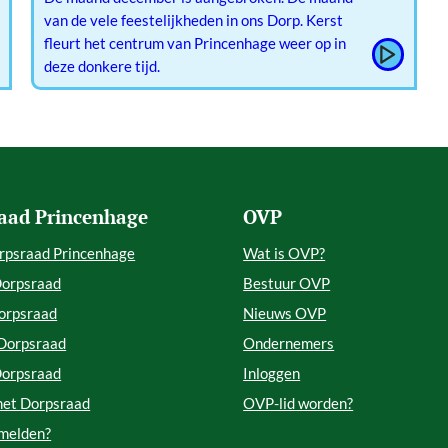
van de vele feestelijkheden in ons Dorp. Kerst
fleurt het centrum van Princenhage weer op in
deze donkere tijd.
aad Princenhage
OVP
rpsraad Princenhage
Wat is OVP?
Dorpsraad
Bestuur OVP
orpsraad
Nieuws OVP
 Dorpsraad
Ondernemers
Dorpsraad
Inloggen
met Dorpsraad
OVP-lid worden?
 melden?