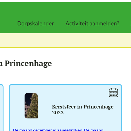
Dorpskalender
Activiteit aanmelden?
a Princenhage
Kerstsfeer in Princenhage
2023
De maand december is aangebroken. De maand