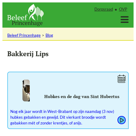
Ga
Dorpsraad
OVP
naar
de
inhoud
Beleef Princenhage
Blog
Bakkerij Lips
Hubkes en de dag van Sint Hubertus
Nog elk jaar wordt in West-Brabant op zijn naamdag (3 nov)
hubkes gebakken en gewijd. Dit vierkant broodje wordt
gebakken mét of zonder krentjes, of anijs.