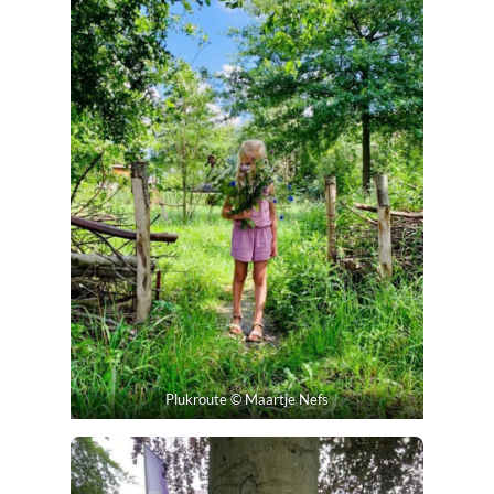
Plukroute © Maartje Nefs