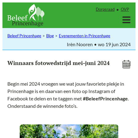
Ga
Dorpsraad
OVP
naar
de
inhoud
Beleef Princenhage
Blog
Evenementen in Princenhage
Irèn Nooren
wo 19 jun 2024
Winnaars fotowedstrijd mei-juni 2024
Begin mei 2024 vroegen we wat jouw favoriete plekje in
Princenhage is en daarvan een foto op Instagram of
Facebook te delen en te taggen met
#BeleefPrincenhage
.
Onderstaand de winnende foto’s.