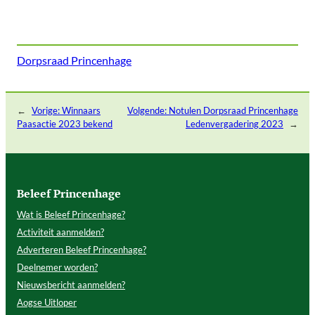
Dorpsraad Princenhage
←
Vorige:
Winnaars
Volgende:
Notulen Dorpsraad Princenhage
Paasactie 2023 bekend
Ledenvergadering 2023
→
Beleef Princenhage
Wat is Beleef Princenhage?
Activiteit aanmelden?
Adverteren Beleef Princenhage?
Deelnemer worden?
Nieuwsbericht aanmelden?
Aogse Uitloper