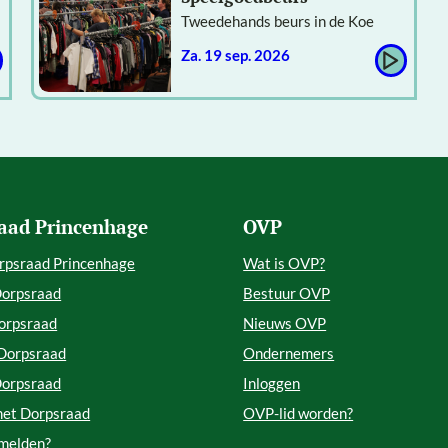
Tweedehands beurs in de Koe
za. 19 sep. 2026
aad Princenhage
OVP
rpsraad Princenhage
Wat is OVP?
Dorpsraad
Bestuur OVP
orpsraad
Nieuws OVP
 Dorpsraad
Ondernemers
Dorpsraad
Inloggen
met Dorpsraad
OVP-lid worden?
 melden?