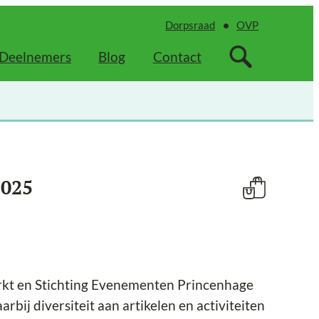
Dorpsraad
OVP
Deelnemers
Blog
Contact
2025
rkt en Stichting Evenementen Princenhage
rbij diversiteit aan artikelen en activiteiten