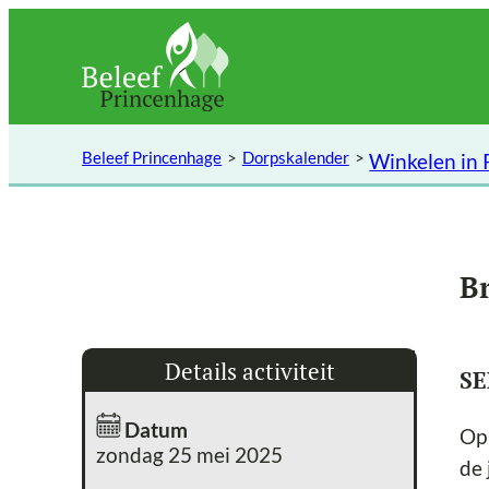
Ga
naar
de
inhoud
Beleef Princenhage
Dorpskalender
Winkelen in
B
Details activiteit
SE
Datum
Op 
zondag 25 mei 2025
de 