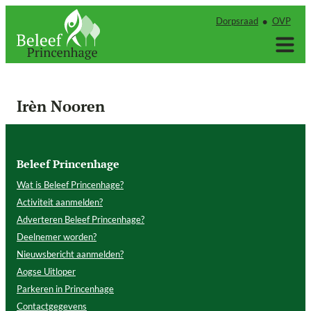
Ga
Dorpsraad
OVP
naar
de
inhoud
Irèn Nooren
Beleef Princenhage
Wat is Beleef Princenhage?
Activiteit aanmelden?
Adverteren Beleef Princenhage?
Deelnemer worden?
Nieuwsbericht aanmelden?
Aogse Uitloper
Parkeren in Princenhage
Contactgegevens